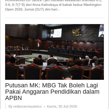
KORANRIAU.co- Janice Tjen menelan kekalahan dramatis 6-1,
3-6, 6-7(7-9) dari Anna Kalinskaya di babak kedua Washington
Open 2026, Jumat (31/7) dini hari...
Putusan MK: MBG Tak Boleh Lagi
Pakai Anggaran Pendidikan dalam
APBN
By redkoranriaudotco →
Kamis, 30 Juli 2026