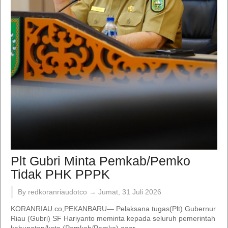
Plt Gubri Minta Pemkab/Pemko
Tidak PHK PPPK
By redkoranriaudotco →
Jumat, 31 Juli 2026
KORANRIAU.co,PEKANBARU— Pelaksana tugas(Plt) Gubernur
Riau (Gubri) SF Hariyanto meminta kepada seluruh pemerintah
kabupaten/kota (Pemkab/Pemko) agar...