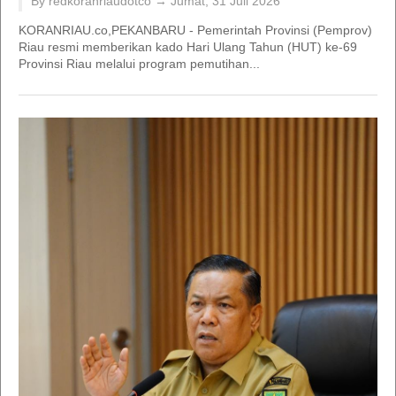
By redkoranriaudotco →
Jumat, 31 Juli 2026
KORANRIAU.co,PEKANBARU - Pemerintah Provinsi (Pemprov)
Riau resmi memberikan kado Hari Ulang Tahun (HUT) ke-69
Provinsi Riau melalui program pemutihan...