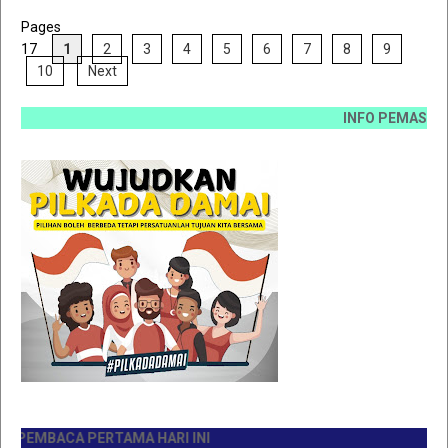
Pages
17
1
2
3
4
5
6
7
8
9
10
Next
INFO PEMASANGAN IKLAN HUB 0812 6
MA HARI INI