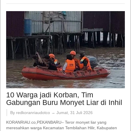
10 Warga jadi Korban, Tim
Gabungan Buru Monyet Liar di Inhil
By redkoranriaudotco →
Jumat, 31 Juli 2026
KORANRIAU.co,PEKANBARU– Teror monyet liar yang
meresahkan warga Kecamatan Tembilahan Hilir, Kabupaten