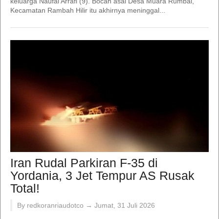
keluarga Naufal Arrafi (9). Bocah asal Desa Muara Rumbai,
Kecamatan Rambah Hilir itu akhirnya meninggal...
Iran Rudal Parkiran F-35 di
Yordania, 3 Jet Tempur AS Rusak
Total!
By redkoranriaudotco →
Jumat, 31 Juli 2026