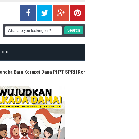
NDEX
gka Baru Korupsi Dana PI PT SPRH Rohil
Plt Gubri Resmikan K