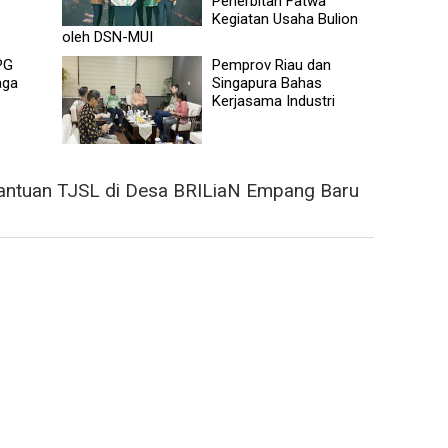
Penerbitan Fatwa
Kegiatan Usaha Bulion
oleh DSN-MUI
PG
Pemprov Riau dan
aga
Singapura Bahas
Kerjasama Industri
Bantuan TJSL di Desa BRILiaN Empang Baru