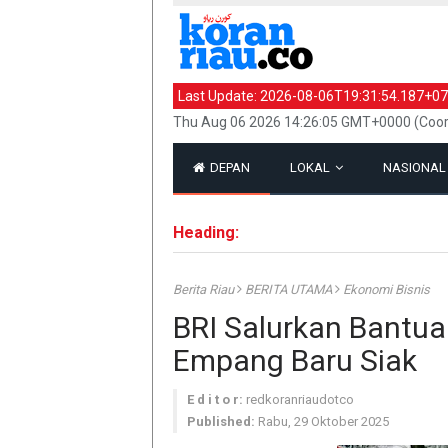
Last Update:
2026-08-06T19:31:54.187+07
Thu Aug 06 2026 14:26:05 GMT+0000 (Coord
DEPAN
LOKAL
NASIONA
Heading:
Berita Riau
BERITA UTAMA
Ekonomi Bisnis
BRI Salurkan Bantua
Empang Baru Siak
E d i t o r:
redkoranriaudotco
Published:
Rabu, 29 Oktober 2025