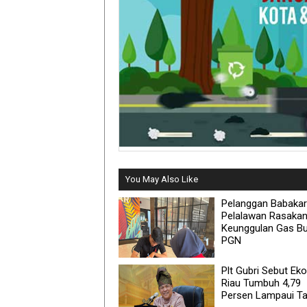
You May Also Like
Pelanggan Babakar
Pelalawan Rasaka
Keunggulan Gas B
PGN
Plt Gubri Sebut Ek
Riau Tumbuh 4,79
Persen Lampaui Ta