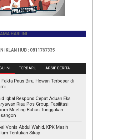
I INI
 HUB : 0811767335
U INI
TERBARU
ARSIP BERITA
 Fakta Paus Biru, Hewan Terbesar di
umi
id Iqbal Respons Cepat Aduan Eks
ryawan Riau Pos Group, Fasilitasi
oom Meeting Bahas Tunggakan
esangon
al Vonis Abdul Wahid, KPK Masih
lum Tentukan Sikap