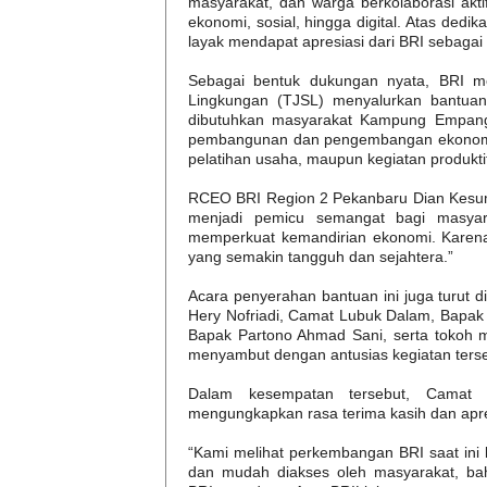
masyarakat, dan warga berkolaborasi akt
ekonomi, sosial, hingga digital. Atas dedi
layak mendapat apresiasi dari BRI sebagai
Sebagai bentuk dukungan nyata, BRI m
Lingkungan (TJSL) menyalurkan bantuan
dibutuhkan masyarakat Kampung Empang
pembangunan dan pengembangan ekonomi ma
pelatihan usaha, maupun kegiatan produktif
RCEO BRI Region 2 Pekanbaru Dian Kesum
menjadi pemicu semangat bagi masyara
memperkuat kemandirian ekonomi. Karena
yang semakin tangguh dan sejahtera.”
Acara penyerahan bantuan ini juga turut 
Hery Nofriadi, Camat Lubuk Dalam, Bapak
Bapak Partono Ahmad Sani, serta tokoh
menyambut dengan antusias kegiatan terse
Dalam kesempatan tersebut, Camat 
mengungkapkan rasa terima kasih dan apr
“Kami melihat perkembangan BRI saat ini
dan mudah diakses oleh masyarakat, bahk