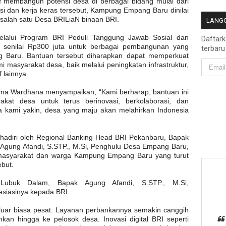
if membangun potensi desa di berbagai bidang mulai dari
kasi dan kerja keras tersebut, Kampung Empang Baru dinilai
 salah satu Desa BRILiaN binaan BRI.
LANGG
elalui Program BRI Peduli Tanggung Jawab Sosial dan
Daftar
 senilai Rp300 juta untuk berbagai pembangunan yang
terbaru
 Baru. Bantuan tersebut diharapkan dapat memperkuat
syarakat desa, baik melalui peningkatan infrastruktur,
 lainnya.
a Wardhana menyampaikan, “Kami berharap, bantuan ini
kat desa untuk terus berinovasi, berkolaborasi, dan
 kami yakin, desa yang maju akan melahirkan Indonesia
dihadiri oleh Regional Banking Head BRI Pekanbaru, Bapak
 Agung Afandi, S.STP., M.Si, Penghulu Desa Empang Baru,
 masyarakat dan warga Kampung Empang Baru yang turut
but.
Lubuk Dalam, Bapak Agung Afandi, S.STP., M.Si,
esiasinya kepada BRI.
 luar biasa pesat. Layanan perbankannya semakin canggih
an hingga ke pelosok desa. Inovasi digital BRI seperti