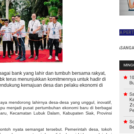
JADILAH PEMBACA PERTAMA HAR
INFO PEMASANGAN IKLAN
MINGG
agai bank yang lahir dan tumbuh bersama rakyat,
10
bk terus menunjukkan komitmennya untuk hadir di
B
endukung kemajuan desa dan pelaku ekonomi di
Sa
Ka
aya mendorong lahirnya desa-desa yang unggul, inovatif,
Z
mpu menjadi pusat pertumbuhan ekonomi baru di berbagai
P
ru, Kecamatan Lubuk Dalam, Kabupaten Siak, Provinsi
So
Be
ntoh nyata semangat tersebut. Pemerintah desa, tokoh