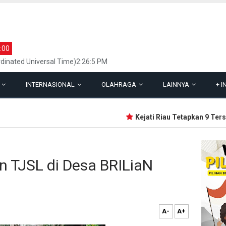
:00
inated Universal Time)2:26:5 PM
L
INTERNASIONAL
OLAHRAGA
LAINNYA
+
I
Kejati Riau Tetapkan 9 Tersan
n TJSL di Desa BRILiaN
A-
A+