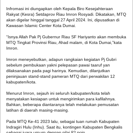
Infromasi ini diungapkan oleh Kepala Biro Kesejahteraan
Rakyat (Kesra) Setdaprov Riau Imron Rosyadi. Dikatakan, MTQ
akan digelar hinggal tanggal 27 April 2024. Ini, dipusatkan di
Kawasan Islamic Center Kota Dumai.
“Isnya Allah Pak Pj Gubernur Riau SF Hariyanto akan membuka
MTQ Tingkat Provinsi Riau, Ahad malam, di Kota Dumai,”kata
Imron.
Imron meneyebutkan, adapun rangkaian kegiatan Pj Gubri
sebelum pembukaan yakni pelepasan pawai taaruf yan
dilaksanakan pada pagi harinya. Kemudian, dilanjutkan
peninjauan stand-stand pameran MTQ dari perwakilan 12
kabupaten/kota.
Menurut Imron, sejauh ini seluruh kabupaten/kota telah
menyatakan kesiapan untuk mengirimkan para kafilahnya.
Bahkan, beberapa diantaranya telah melakukan pemusatan
latihan di daerah masing-masing.
Pada MTQ Ke-41 2023 lalu, sebagai tuan rumah Kabupaten
Indragiri Hulu (Inhu). Saat itu, kontingen Kabupaten Bengkalis
sebagai juara umum dengan nilai 82 poin.