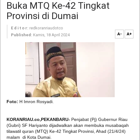
Buka MTQ Ke-42 Tingkat
Provinsi di Dumai
E d i t o r:
redkoranriaudotco
A-
A+
Published:
Kamis, 18 April 2024
Foto:
H Imron Rosyadi.
KORANRIAU.co,PEKANBARU-
Penjabat (Pj) Gubernur Riau
(Gubri) SF Hariyanto dijadwalkan akan membuka musabaqah
tilawatil quran (MTQ) Ke-42 Tingkat Provinsi, Ahad (21/4/24)
malam
di Kota Dumai.