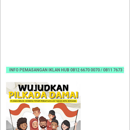
INFO PEMASANGAN IKLAN HUB 0812 6670 0070 / 0811 7673 35, Ema