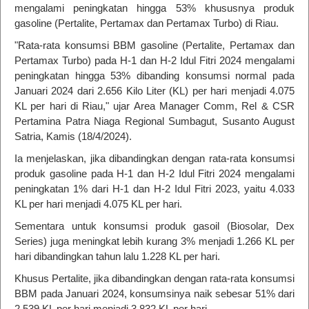
mengalami peningkatan hingga 53% khususnya produk
gasoline (Pertalite, Pertamax dan Pertamax Turbo) di Riau.
"Rata-rata konsumsi BBM gasoline (Pertalite, Pertamax dan
Pertamax Turbo) pada H-1 dan H-2 Idul Fitri 2024 mengalami
peningkatan hingga 53% dibanding konsumsi normal pada
Januari 2024 dari 2.656 Kilo Liter (KL) per hari menjadi 4.075
KL per hari di Riau," ujar Area Manager Comm, Rel & CSR
Pertamina Patra Niaga Regional Sumbagut, Susanto August
Satria, Kamis (18/4/2024).
Ia menjelaskan, jika dibandingkan dengan rata-rata konsumsi
produk gasoline pada H-1 dan H-2 Idul Fitri 2024 mengalami
peningkatan 1% dari H-1 dan H-2 Idul Fitri 2023, yaitu 4.033
KL per hari menjadi 4.075 KL per hari.
Sementara untuk konsumsi produk gasoil (Biosolar, Dex
Series) juga meningkat lebih kurang 3% menjadi 1.266 KL per
hari dibandingkan tahun lalu 1.228 KL per hari.
Khusus Pertalite, jika dibandingkan dengan rata-rata konsumsi
BBM pada Januari 2024, konsumsinya naik sebesar 51% dari
2.539 KL per hari menjadi 3.832 KL per hari.