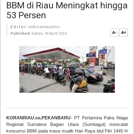
BBM di Riau Meningkat hingga
53 Persen
E d i t o r:
redkoranriaudotco
A-
A+
Published:
Kamis, 18 April 2024
KORANRIAU.co,PEKANBARU
- PT Pertamina Patra Niaga
Regional Sumatera Bagian Utara (Sumbagut) mencatat
konsumsi BBM pada masa mudik Hari Raya Idul Fitri 1445 H