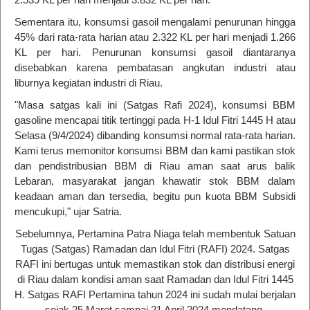
Sementara itu, konsumsi gasoil mengalami penurunan hingga
45% dari rata-rata harian atau 2.322 KL per hari menjadi 1.266
KL per hari. Penurunan konsumsi gasoil diantaranya
disebabkan karena pembatasan angkutan industri atau
liburnya kegiatan industri di Riau.
"Masa satgas kali ini (Satgas Rafi 2024), konsumsi BBM
gasoline mencapai titik tertinggi pada H-1 Idul Fitri 1445 H atau
Selasa (9/4/2024) dibanding konsumsi normal rata-rata harian.
Kami terus memonitor konsumsi BBM dan kami pastikan stok
dan pendistribusian BBM di Riau aman saat arus balik
Lebaran, masyarakat jangan khawatir stok BBM dalam
keadaan aman dan tersedia, begitu pun kuota BBM Subsidi
mencukupi," ujar Satria.
Sebelumnya, Pertamina Patra Niaga telah membentuk Satuan
Tugas (Satgas) Ramadan dan Idul Fitri (RAFI) 2024.
Satgas
RAFI ini bertugas untuk memastikan stok dan distribusi energi
di Riau dalam kondisi aman saat Ramadan dan Idul Fitri 1445
H. Satgas RAFI Pertamina tahun 2024 ini sudah mulai berjalan
sejak 25 Maret sampai 21 April 2024 mendatang.