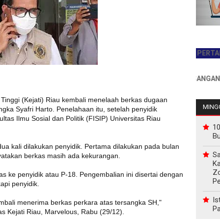
JADILAH PEMBACA PERTAMA HARI
INFO PEMASANGAN IKLAN H
Tinggi (Kejati) Riau kembali menelaah berkas dugaan
MINGG
ka Syafri Harto. Penelahaan itu, setelah penyidik
as Ilmu Sosial dan Politik (FISIP) Universitas Riau
10
B
a kali dilakukan penyidik. Pertama dilakukan pada bulan
Sa
enyatakan berkas masih ada kekurangan.
Ka
Z
as ke penyidik atau P-18. Pengembalian ini disertai dengan
P
api penyidik.
Is
kembali menerima berkas perkara atas tersangka SH,"
Pa
Kejati Riau, Marvelous, Rabu (29/12).