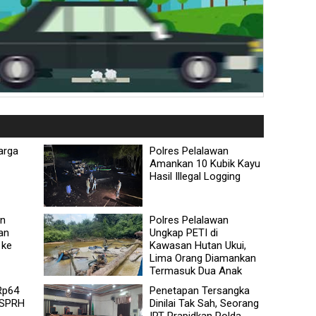
arga
Polres Pelalawan
Amankan 10 Kubik Kayu
Hasil Illegal Logging
an
Polres Pelalawan
an
Ungkap PETI di
 ke
Kawasan Hutan Ukui,
Lima Orang Diamankan
Termasuk Dua Anak
Rp64
Penetapan Tersangka
T SPRH
Dinilai Tak Sah, Seorang
IRT Prapidkan Polda