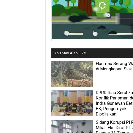
You May Also Like
Harimau Serang W
di Mengkapan Siak
DPRD Riau Serahk
Konflik Parisman d
Indra Gunawan Eet
BK, Pengeroyok
Dipolisikan
Sidang Korupsi PI 
Miliar, Eks Dirut P
Divonis 11 Tahun