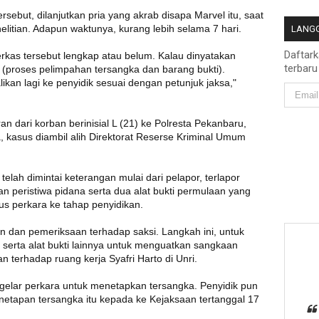
sebut, dilanjutkan pria yang akrab disapa Marvel itu, saat
nelitian. Adapun waktunya, kurang lebih selama 7 hari.
LANGG
Daftar
rkas tersebut lengkap atau belum. Kalau dinyatakan
terbaru
II (proses pelimpahan tersangka dan barang bukti).
ikan lagi ke penyidik sesuai dengan petunjuk jaksa,"
n dari korban berinisial L (21) ke Polresta Pekanbaru,
, kasus diambil alih Direktorat Reserse Kriminal Umum
elah dimintai keterangan mulai dari pelapor, terlapor
kan peristiwa pidana serta dua alat bukti permulaan yang
us perkara ke tahap penyidikan.
 dan pemeriksaan terhadap saksi. Langkah ini, untuk
serta alat bukti lainnya untuk menguatkan sangkaan
n terhadap ruang kerja Syafri Harto di Unri.
gelar perkara untuk menetapkan tersangka. Penyidik pun
netapan tersangka itu kepada ke Kejaksaan tertanggal 17