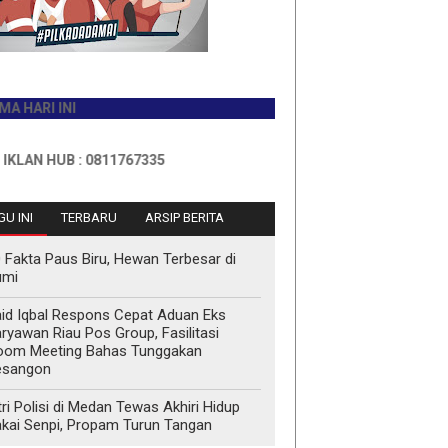
 INI
UB : 0811767335
U INI
TERBARU
ARSIP BERITA
 Fakta Paus Biru, Hewan Terbesar di
umi
id Iqbal Respons Cepat Aduan Eks
ryawan Riau Pos Group, Fasilitasi
oom Meeting Bahas Tunggakan
esangon
tri Polisi di Medan Tewas Akhiri Hidup
kai Senpi, Propam Turun Tangan