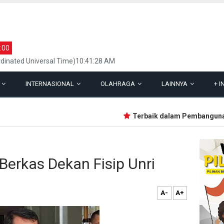
:00
dinated Universal Time)10:41:28 AM
L
INTERNASIONAL
OLAHRAGA
LAINNYA
+
I
Terbaik dalam Pembangunan, Li
Berkas Dekan Fisip Unri
A-
A+