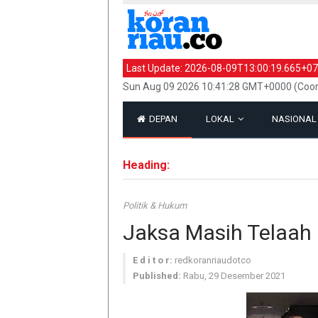
Last Update:
2026-08-09T13:00:19.665+07
Sun Aug 09 2026 10:41:28 GMT+0000 (Coor
DEPAN
LOKAL
NASIONA
Heading:
Politik & Hukum
Jaksa Masih Telaah 
E d i t o r:
redkoranriaudotco
Published:
Rabu, 29 Desember 2021