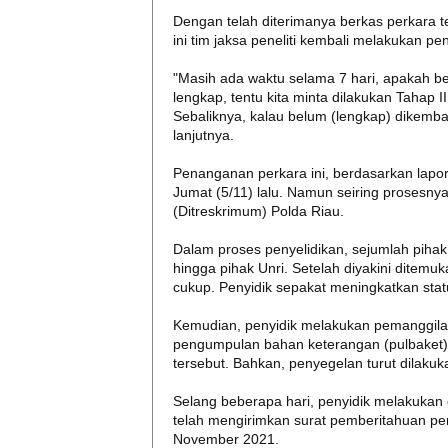
Dengan telah diterimanya berkas perkara ter
ini tim jaksa peneliti kembali melakukan pe
"Masih ada waktu selama 7 hari, apakah be
lengkap, tentu kita minta dilakukan Tahap 
Sebaliknya, kalau belum (lengkap) dikembal
lanjutnya.
Penanganan perkara ini, berdasarkan lapora
Jumat (5/11) lalu. Namun seiring prosesnya
(Ditreskrimum) Polda Riau.
Dalam proses penyelidikan, sejumlah pihak t
hingga pihak Unri. Setelah diyakini ditemu
cukup. Penyidik sepakat meningkatkan stat
Kemudian, penyidik melakukan pemanggilan
pengumpulan bahan keterangan (pulbaket) 
tersebut. Bahkan, penyegelan turut dilakuka
Selang beberapa hari, penyidik melakukan 
telah mengirimkan surat pemberitahuan pe
November 2021.