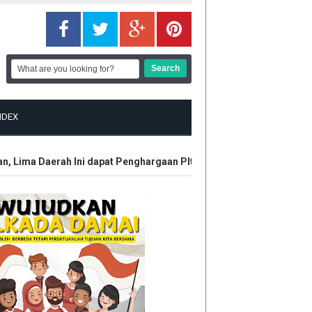
NDEX
ma Daerah Ini dapat Penghargaan Plt Gubri SF Hariyanto
HUT 