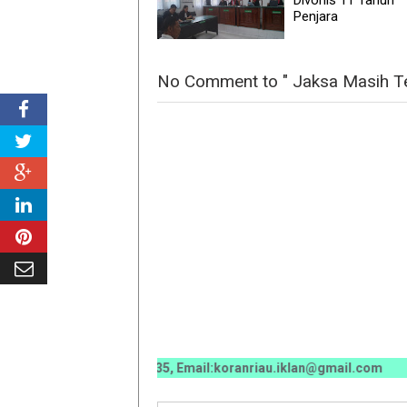
Penjara
No Comment to " Jaksa Masih Tel
070 / 0811 7673 35, Email:koranriau.iklan@gmail.com