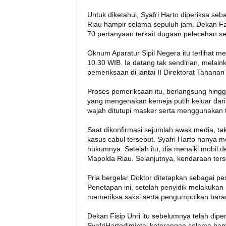
Untuk diketahui, Syafri Harto diperiksa seb
Riau hampir selama sepuluh jam. Dekan Faku
70 pertanyaan terkait dugaan pelecehan s
Oknum Aparatur Sipil Negera itu terlihat m
10.30 WIB. Ia datang tak sendirian, mela
pemeriksaan di lantai II Direktorat Tahanan 
Proses pemeriksaan itu, berlangsung hingg
yang mengenakan kemeja putih keluar dari
wajah ditutupi masker serta menggunakan t
Saat dikonfirmasi sejumlah awak media, ta
kasus cabul tersebut. Syafri Harto hany
hukumnya. Setelah itu, dia menaiki mobil 
Mapolda Riau. Selanjutnya, kendaraan ter
Pria bergelar Doktor ditetapkan sebagai pe
Penetapan ini, setelah penyidik melakukan
memeriksa saksi serta pengumpulkan baran
Dekan Fisip Unri itu sebelumnya telah dipe
SyafriHartodimintai keterangan selama ham