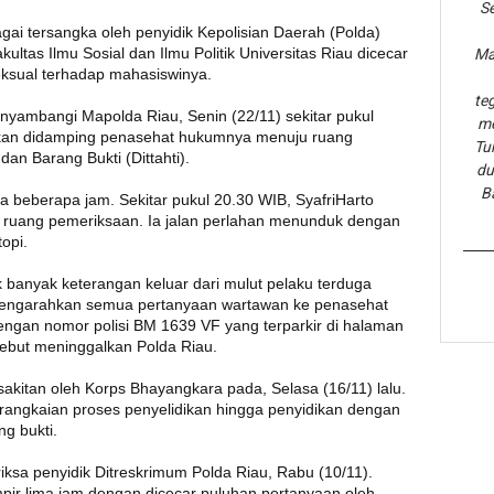
Se
agai tersangka oleh penyidik Kepolisian Daerah (Polda)
ltas Ilmu Sosial dan Ilmu Politik Universitas Riau dicecar
Ma
eksual terhadap mahasiswinya.
te
enyambangi Mapolda Riau, Senin (22/11) sekitar pukul
me
inkan didamping penasehat hukumnya menuju ruang
Tu
dan Barang Bukti (Dittahti).
du
B
a beberapa jam. Sekitar pukul 20.30 WIB, SyafriHarto
 ruang pemeriksaan. Ia jalan perlahan menunduk dengan
opi.
k banyak keterangan keluar dari mulut pelaku terduga
a mengarahkan semua pertanyaan wartawan ke penasehat
dengan nomor polisi BM 1639 VF yang terparkir di halaman
sebut meninggalkan Polda Riau.
sakitan oleh Korps Bhayangkara pada, Selasa (16/11) lalu.
 rangkaian proses penyelidikan hingga penyidikan dengan
g bukti.
riksa penyidik Ditreskrimum Polda Riau, Rabu (10/11).
pir lima jam dengan dicecar puluhan pertanyaan oleh