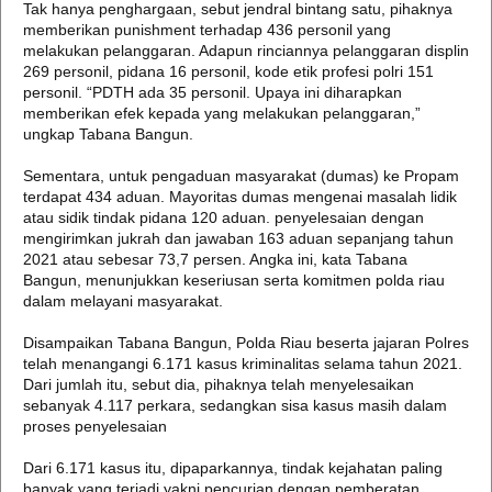
Tak hanya penghargaan, sebut jendral bintang satu, pihaknya
memberikan punishment terhadap 436 personil yang
melakukan pelanggaran. Adapun rinciannya pelanggaran displin
269 personil, pidana 16 personil, kode etik profesi polri 151
personil. “PDTH ada 35 personil. Upaya ini diharapkan
memberikan efek kepada yang melakukan pelanggaran,”
ungkap Tabana Bangun.
Sementara, untuk pengaduan masyarakat (dumas) ke Propam
terdapat 434 aduan. Mayoritas dumas mengenai masalah lidik
atau sidik tindak pidana 120 aduan. penyelesaian dengan
mengirimkan jukrah dan jawaban 163 aduan sepanjang tahun
2021 atau sebesar 73,7 persen. Angka ini, kata Tabana
Bangun, menunjukkan keseriusan serta komitmen polda riau
dalam melayani masyarakat.
Disampaikan Tabana Bangun, Polda Riau beserta jajaran Polres
telah menangangi 6.171 kasus kriminalitas selama tahun 2021.
Dari jumlah itu, sebut dia, pihaknya telah menyelesaikan
sebanyak 4.117 perkara, sedangkan sisa kasus masih dalam
proses penyelesaian
Dari 6.171 kasus itu, dipaparkannya, tindak kejahatan paling
banyak yang terjadi yakni pencurian dengan pemberatan