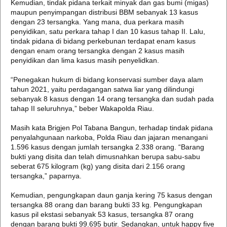
Kemudian, tindak pidana terkait minyak dan gas bumi (migas)
maupun penyimpangan distribusi BBM sebanyak 13 kasus
dengan 23 tersangka. Yang mana, dua perkara masih
penyidikan, satu perkara tahap I dan 10 kasus tahap II. Lalu,
tindak pidana di bidang perkebunan terdapat enam kasus
dengan enam orang tersangka dengan 2 kasus masih
penyidikan dan lima kasus masih penyelidkan.
“Penegakan hukum di bidang konservasi sumber daya alam
tahun 2021, yaitu perdagangan satwa liar yang dilindungi
sebanyak 8 kasus dengan 14 orang tersangka dan sudah pada
tahap II seluruhnya,” beber Wakapolda Riau.
Masih kata Brigjen Pol Tabana Bangun, terhadap tindak pidana
penyalahgunaan narkoba, Polda Riau dan jajaran menangani
1.596 kasus dengan jumlah tersangka 2.338 orang. “Barang
bukti yang disita dan telah dimusnahkan berupa sabu-sabu
seberat 675 kilogram (kg) yang disita dari 2.156 orang
tersangka,” paparnya.
Kemudian, pengungkapan daun ganja kering 75 kasus dengan
tersangka 88 orang dan barang bukti 33 kg. Pengungkapan
kasus pil ekstasi sebanyak 53 kasus, tersangka 87 orang
dengan barang bukti 99.695 butir. Sedangkan, untuk happy five