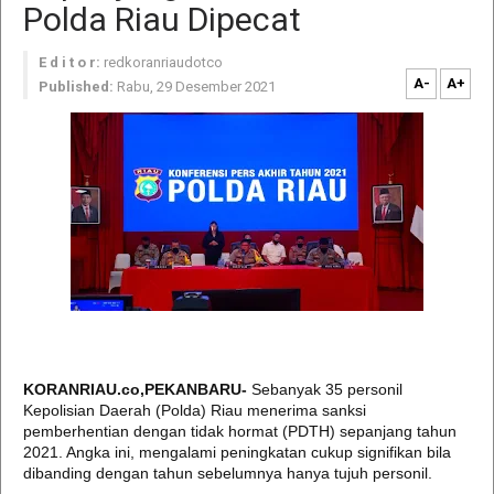
Polda Riau Dipecat
E d i t o r:
redkoranriaudotco
A-
A+
Published:
Rabu, 29 Desember 2021
KORANRIAU.co,PEKANBARU-
Sebanyak 35 personil
Kepolisian Daerah (Polda) Riau menerima sanksi
pemberhentian dengan tidak hormat (PDTH) sepanjang tahun
2021. Angka ini, mengalami peningkatan cukup signifikan bila
dibanding dengan tahun sebelumnya hanya tujuh personil.