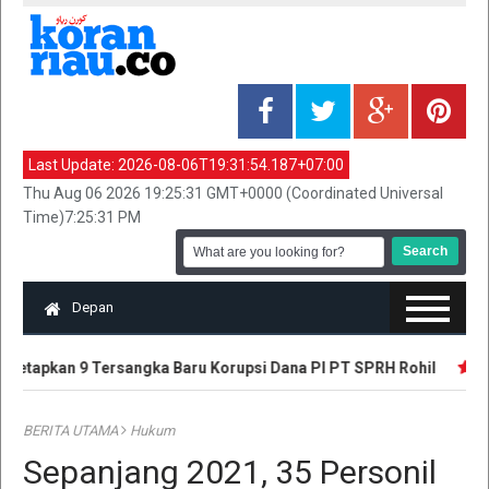
Last Update:
2026-08-06T19:31:54.187+07:00
Thu Aug 06 2026 19:25:31 GMT+0000 (Coordinated Universal
Time)7:25:31 PM
Depan
Tetapkan 9 Tersangka Baru Korupsi Dana PI PT SPRH Rohil
Plt 
BERITA UTAMA
Hukum
Sepanjang 2021, 35 Personil