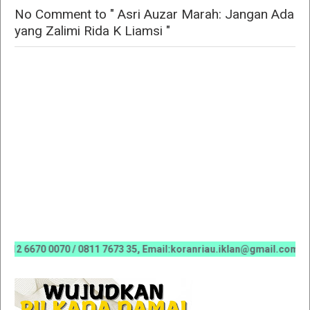
No Comment to " Asri Auzar Marah: Jangan Ada
yang Zalimi Rida K Liamsi "
670 0070 / 0811 7673 35, Email:koranriau.iklan@gmail.com