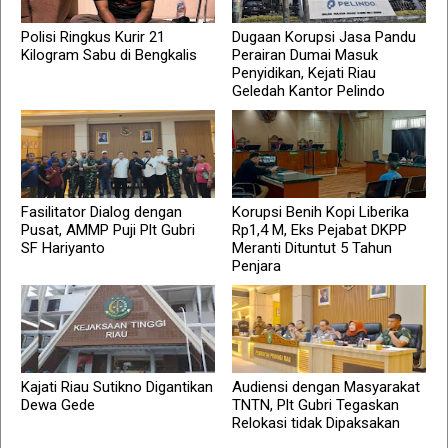
Polisi Ringkus Kurir 21
Dugaan Korupsi Jasa Pandu
Kilogram Sabu di Bengkalis
Perairan Dumai Masuk
Penyidikan, Kejati Riau
Geledah Kantor Pelindo
Fasilitator Dialog dengan
Korupsi Benih Kopi Liberika
Pusat, AMMP Puji Plt Gubri
Rp1,4 M, Eks Pejabat DKPP
SF Hariyanto
Meranti Dituntut 5 Tahun
Penjara
Kajati Riau Sutikno Digantikan
Audiensi dengan Masyarakat
Dewa Gede
TNTN, Plt Gubri Tegaskan
Relokasi tidak Dipaksakan