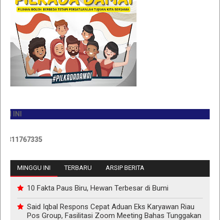
JA
11767335
MINGGU INI
TERBARU
ARSIP BERITA
10 Fakta Paus Biru, Hewan Terbesar di Bumi
Said Iqbal Respons Cepat Aduan Eks Karyawan Riau
Pos Group, Fasilitasi Zoom Meeting Bahas Tunggakan