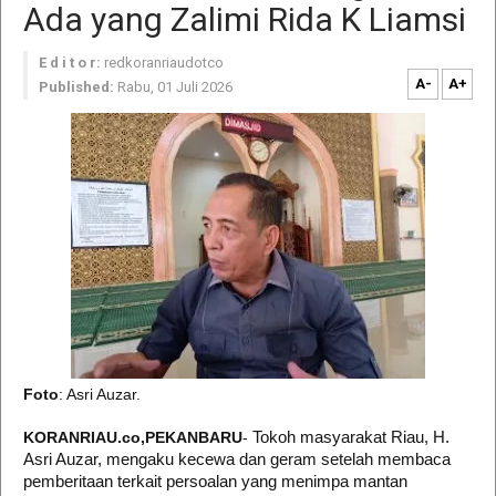
Ada yang Zalimi Rida K Liamsi
E d i t o r:
redkoranriaudotco
A-
A+
Published:
Rabu, 01 Juli 2026
Foto
: Asri Auzar.
Tokoh masyarakat Riau, H.
KORANRIAU.co,PEKANBARU
-
Asri Auzar, mengaku kecewa dan geram setelah membaca
pemberitaan terkait persoalan yang menimpa mantan