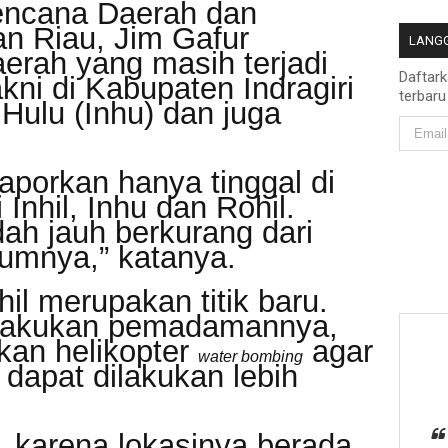
ncana Daerah dan
 Riau, Jim Gafur
LANGG
erah yang masih terjadi
Daftar
kni di Kabupaten Indragiri
terbaru
ri Hulu (Inhu) dan juga
ilaporkan hanya tinggal di
 Inhil, Inhu dan Rohil.
ah jauh berkurang dari
lumnya,” katanya.
hil merupakan titik baru.
lakukan pemadamannya,
an helikopter
agar
water bombing
apat dilakukan lebih
aru, karena lokasinya berada