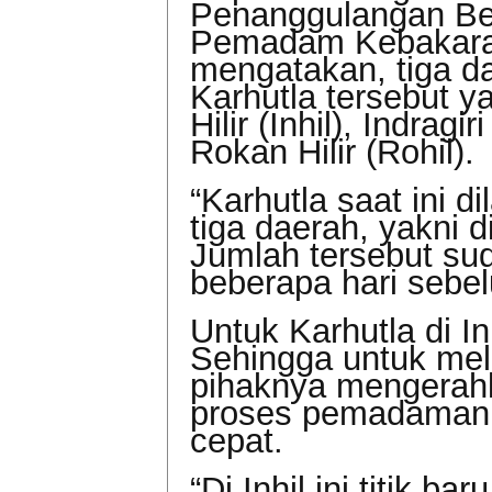
Penanggulangan Be
Pemadam Kebakaran
mengatakan, tiga da
Karhutla tersebut ya
Hilir (Inhil), Indragi
Rokan Hilir (Rohil).
“Karhutla saat ini d
tiga daerah, yakni di
Jumlah tersebut sud
beberapa hari sebe
Untuk Karhutla di In
Sehingga untuk me
pihaknya mengerahk
proses pemadaman d
cepat.
“Di Inhil ini titik b