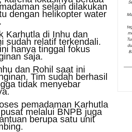
Se
emadaman selain dilakukan
ntu dengan helikopter water
Ma
.
te
k Karhutla di Inhu dan
me
i sudah relatif terkendali.
Tu
du
ni hanya tinggal fokus
B
ginan saja.
nhu dan Rohil saat ini
nginan. Tim sudah berhasil
ngga tidak menyebar
ya.
oses pemadaman Karhutla
 pusat melalui BNPB juga
ntuan berupa satu unit
mbing.