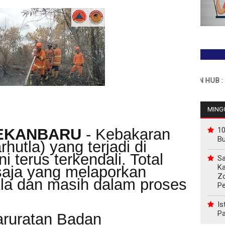
INFO PEMASANGAN IKLAN HUB : 0811767
MINGG
PEKANBARU
- Kebakaran
10
B
hutla) yang terjadi di
ni terus terkendali. Total
Sa
Ka
 saja yang melaporkan
Z
tla dan masih dalam proses
P
Is
Pa
aruratan Badan