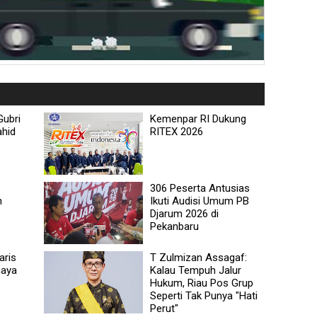
Gubri
Kemenpar RI Dukung
ahid
RITEX 2026
306 Peserta Antusias
h
Ikuti Audisi Umum PB
Djarum 2026 di
Pekanbaru
aris
T Zulmizan Assagaf:
uaya
Kalau Tempuh Jalur
Hukum, Riau Pos Grup
Seperti Tak Punya "Hati
Perut"