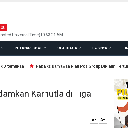
:00
inated Universal Time)10:53:21 AM
L
INTERNASIONAL
OLAHRAGA
LAINNYA
+
I
itemukan
Hak Eks Karyawan Riau Pos Group Diklaim Tertungga
damkan Karhutla di Tiga
A-
A+