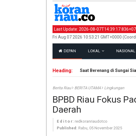
Last Update:
2026-08-07T14:39:17.836+07
Fri Aug 07 2026 10:53:21 GMT+0000 (Coord
DEPAN
LOKAL
NASIONA
Heading:
Jasad Remaja Tenggelam Saat Berenang di Sungai Siak D
Berita Riau
BERITA UTAMA
Lingkungan
BPBD Riau Fokus Pa
Daerah
E d i t o r:
redkoranriaudotco
Published:
Rabu, 05 November 2025