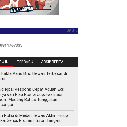
JADILAH PEMBACA PERTAMA HARI INI
335
U INI
TERBARU
ARSIP BERITA
 Fakta Paus Biru, Hewan Terbesar di
umi
id Iqbal Respons Cepat Aduan Eks
ryawan Riau Pos Group, Fasilitasi
oom Meeting Bahas Tunggakan
esangon
tri Polisi di Medan Tewas Akhiri Hidup
kai Senpi, Propam Turun Tangan