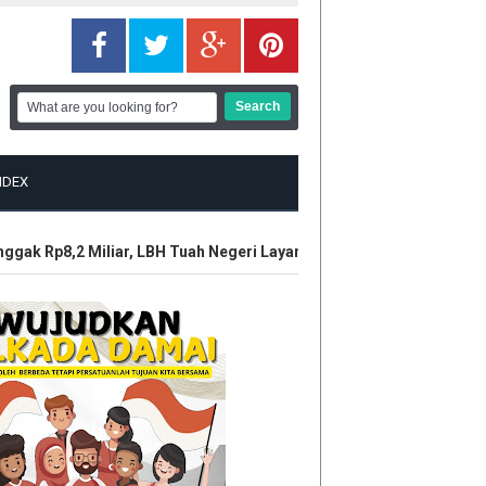
NDEX
k Rp8,2 Miliar, LBH Tuah Negeri Layangkan Somasi ke Manajemen