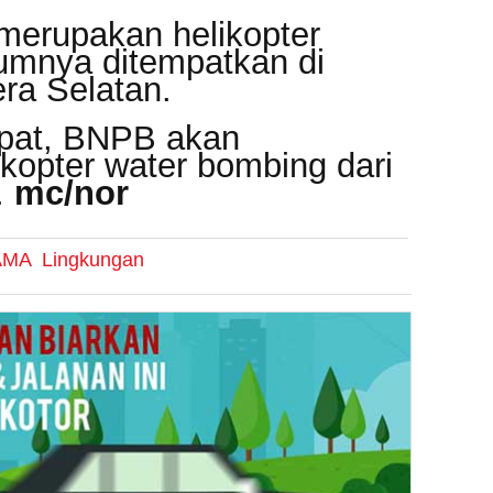
 merupakan helikopter
lumnya ditempatkan di
ra Selatan.
apat, BNPB akan
ikopter water bombing dari
.
mc/nor
AMA
Lingkungan