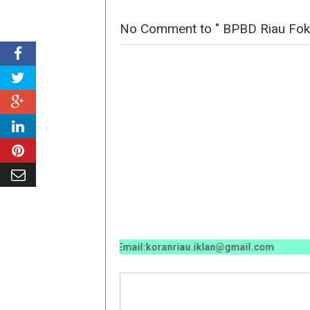
No Comment to " BPBD Riau Foku
/ 0811 7673 35, Email:koranriau.iklan@gmail.com