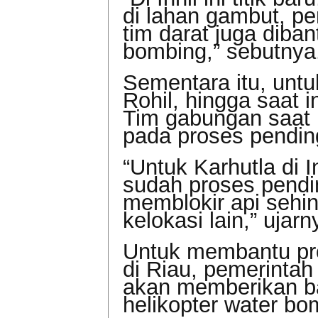
di lahan gambut, p
tim darat juga diba
bombing,” sebutnya
Sementara itu, untu
Rohil, hingga saat in
Tim gabungan saat i
pada proses pendin
“Untuk Karhutla di I
sudah proses pendi
memblokir api sehi
kelokasi lain,” ujarn
Untuk membantu pr
di Riau, pemerintah
akan memberikan ba
helikopter water bo