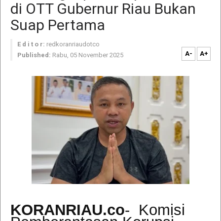
di OTT Gubernur Riau Bukan
Suap Pertama
E d i t o r:
redkoranriaudotco
A-
A+
Published:
Rabu, 05 November 2025
KORANRIAU.co
- Komisi