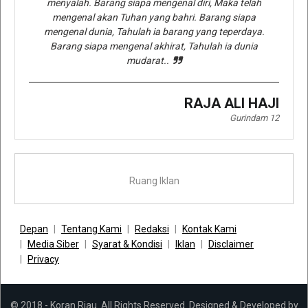
menyalah. Barang siapa mengenal diri, Maka telah
mengenal akan Tuhan yang bahri. Barang siapa
mengenal dunia, Tahulah ia barang yang teperdaya.
Barang siapa mengenal akhirat, Tahulah ia dunia
mudarat..
RAJA ALI HAJI
Gurindam 12
Ruang Iklan
Depan
Tentang Kami
Redaksi
Kontak Kami
Media Siber
Syarat & Kondisi
Iklan
Disclaimer
Privacy
© 2018 - Koran Riau. All Rights Reserved. Designed & Developed by