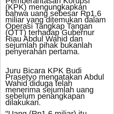
Pemberantasan Korupsi
(KPK) mengungkapkan
bahwa uang sebesar Rp1,6
miliar yang ditemukan dalam
Operasi Tangkap Tangan
(OTT) terhadap Gubernur
Riau Abdul Wahid dan
sejumlah pihak bukanlah
penyerahan pertama.
Juru Bicara KPK Budi
Prasetyo mengatakan Abdul
Wahid diduga telah
menerima sejumlah uang
sebelum penangkapan
dilakukan.
"Uang (Rp1,6 miliar) itu