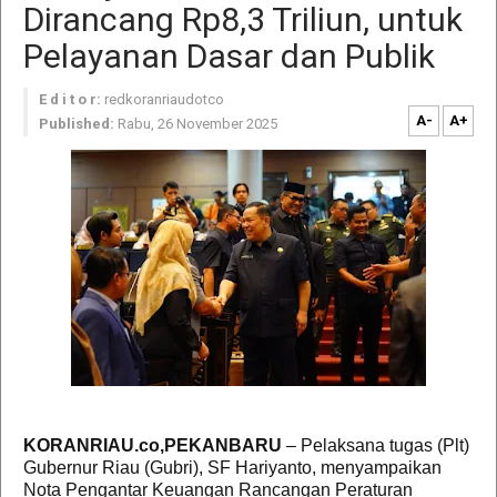
Dirancang Rp8,3 Triliun, untuk
Pelayanan Dasar dan Publik
E d i t o r:
redkoranriaudotco
A-
A+
Published:
Rabu, 26 November 2025
KORANRIAU.co,PEKANBARU
– Pelaksana tugas (Plt)
Gubernur Riau (Gubri), SF Hariyanto, menyampaikan
Nota Pengantar Keuangan Rancangan Peraturan