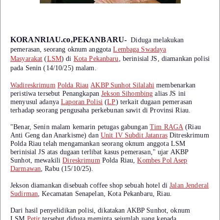
KORANRIAU.co,PEKANBARU-
Diduga melakukan
pemerasan, seorang oknum anggota
Lembaga Swadaya
Masyarakat
(
LSM
) di
Kota Pekanbaru
, berinisial JS, diamankan polisi
pada Senin (14/10/25) malam.
Wadireskrimum
Polda Riau
AKBP Sunhot Silalahi
membenarkan
peristiwa tersebut Penangkapan
Jekson Sihombing
alias JS ini
menyusul adanya
Laporan Polisi
(
LP
) terkait dugaan pemerasan
terhadap seorang pengusaha perkebunan sawit di Provinsi Riau.
"Benar, Senin malam kemarin petugas gabungan
Tim RAGA
(Riau
Anti Geng dan Anarkisme) dan
Unit IV Subdit Jatanras
Ditreskrimum
Polda Riau telah mengamankan seorang oknum anggota LSM
berinisial JS atas dugaan terlibat kasus pemerasan," ujar AKBP
Sunhot, mewakili
Direskrimum
Polda Riau,
Kombes Pol Asep
Darmawan
, Rabu (15/10/25).
Jekson diamankan disebuah coffee shop sebuah hotel di
Jalan Jenderal
Sudirman
, Kecamatan Senapelan, Kota Pekanbaru, Riau.
Dari hasil penyelidikan polisi, dikatakan AKBP Sunhot, oknum
LSM
Petir
tersebut diduga meminta sejumlah uang kepada