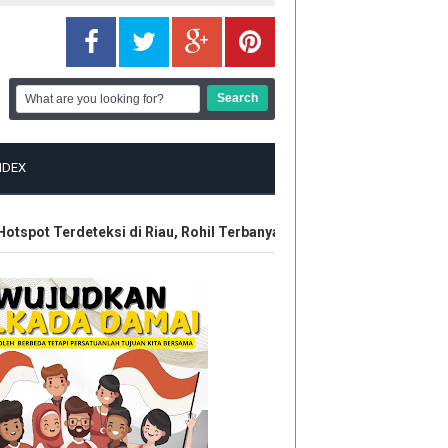
NDEX
spot Terdeteksi di Riau, Rohil Terbanyak
IRT Tewas Dersimbah