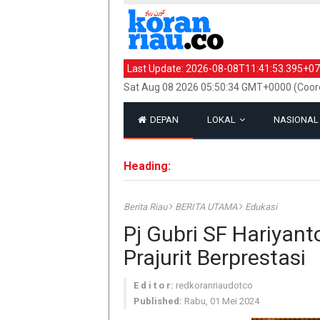
Last Update:
2026-08-08T11:41:53.395+07
Sat Aug 08 2026 05:50:34 GMT+0000 (Coord
DEPAN
LOKAL
NASIONA
Heading:
Berita Riau
BERITA UTAMA
Edukasi
Pj Gubri SF Hariyan
Prajurit Berprestasi
E d i t o r:
redkoranriaudotco
Published:
Rabu, 01 Mei 2024