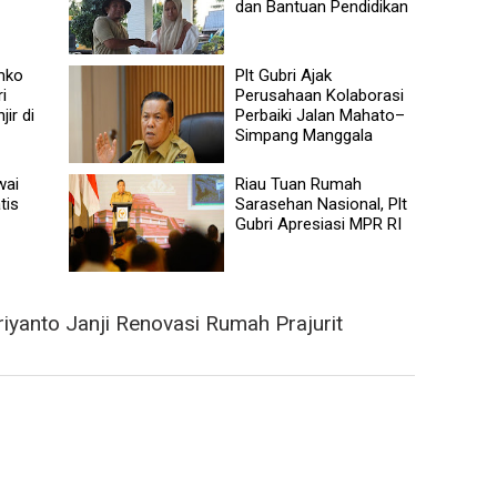
dan Bantuan Pendidikan
mko
Plt Gubri Ajak
i
Perusahaan Kolaborasi
ir di
Perbaiki Jalan Mahato–
Simpang Manggala
wai
Riau Tuan Rumah
tis
Sarasehan Nasional, Plt
Gubri Apresiasi MPR RI
iyanto Janji Renovasi Rumah Prajurit