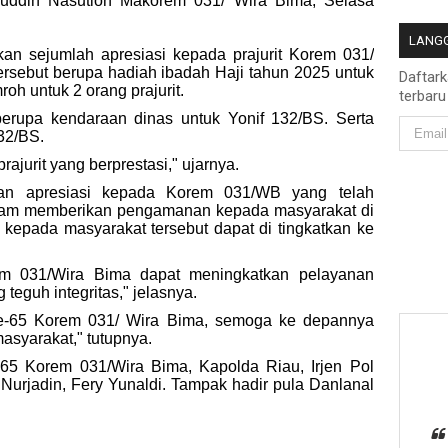
aruddin Nasution Makorem 031/ Wira Bima, Selasa
LANGG
an sejumlah apresiasi kepada prajurit Korem 031/
ersebut berupa hadiah ibadah Haji tahun 2025 untuk
Daftar
roh untuk 2 orang prajurit.
terbaru
berupa kendaraan dinas untuk Yonif 132/BS. Serta
132/BS.
rajurit yang berprestasi," ujarnya.
kan apresiasi kepada Korem 031/WB yang telah
alam memberikan pengamanan kepada masyarakat di
n kepada masyarakat tersebut dapat di tingkatkan ke
m 031/Wira Bima dapat meningkatkan pelayanan
guh integritas," jelasnya.
-65 Korem 031/ Wira Bima, semoga ke depannya
asyarakat," tutupnya.
65 Korem 031/Wira Bima, Kapolda Riau, Irjen Pol
rjadin, Fery Yunaldi. Tampak hadir pula Danlanal