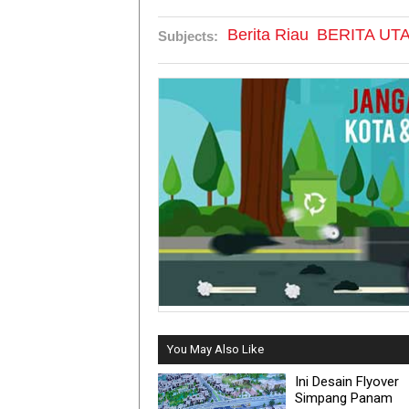
Berita Riau
BERITA UT
Subjects:
You May Also Like
Ini Desain Flyover
Simpang Panam