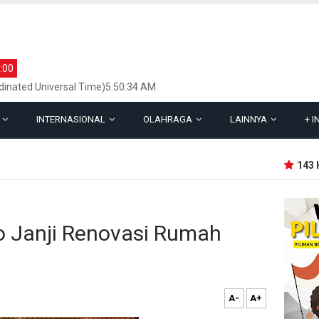
:00
inated Universal Time)5:50:34 AM
L
INTERNASIONAL
OLAHRAGA
LAINNYA
+
I
143 Hot
to Janji Renovasi Rumah
A-
A+