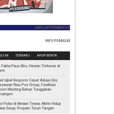
JADILAH PEMBACA PERTAMA HARI INI
INFO PEMASANGAN IKLAN HUB : 0811767335
U INI
TERBARU
ARSIP BERITA
 Fakta Paus Biru, Hewan Terbesar di
umi
id Iqbal Respons Cepat Aduan Eks
ryawan Riau Pos Group, Fasilitasi
oom Meeting Bahas Tunggakan
esangon
tri Polisi di Medan Tewas Akhiri Hidup
kai Senpi, Propam Turun Tangan