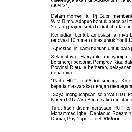
diselenggarakan di Auditorium Kah
(30/4/24).
Dalam momen itu, Pj Gubri memberik
Wira Bima. Adapun bentuk apresiasi t
2 orang prajurit serta hadiah ibadah um
Kemudian bentuk apresiasi lainnya 
renovasi 10 rumah dinas untuk Yonif 
"Apresiasi ini kami berikan untuk para p
Selanjutnya, Hariyanto menyampai
bersinergi bersama Pemprov Riau d
Provinsi Riau. Ia berharap, pelayana
depannya.
"Pada HUT ke-65 ini semoga Kore
kepada masyarakat dengan memegang te
"Saya mengucapkan selamat HUT ke
Korem 031/ Wira Bima makin dicintai m
Turut hadir dalam perayaan HUT ke-
Mohammad Iqbal, Danlanud Roesmin Nu
Dumai, Boy Yopi Hamel.
Rls/nor