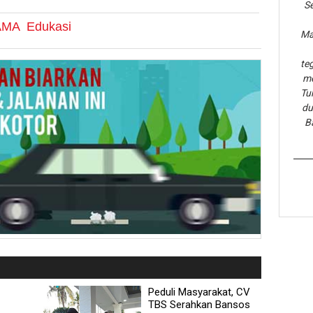
Se
AMA
Edukasi
Ma
te
me
Tu
du
B
Peduli Masyarakat, CV
TBS Serahkan Bansos