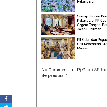
Pekanbaru
Sinergi dengan Pe
Pekanbaru, Plt Gubr
Segera Tangani Banj
Jalan Sudirman
Plt Gubri dan Pega
Cek Kesehatan Gra
Massal
No Comment to " Pj Gubri SF Har
Berprestasi "