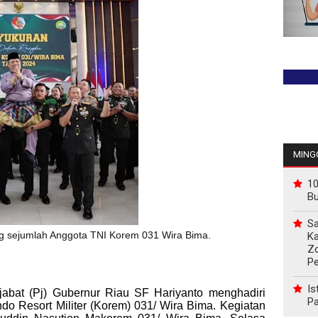
MINGG
10
B
Sa
ng sejumlah Anggota TNI Korem 031 Wira Bima.
Ka
Z
P
Is
jabat (Pj) Gubernur Riau SF Hariyanto menghadiri
Pa
o Resort Militer (Korem) 031/ Wira Bima. Kegiatan