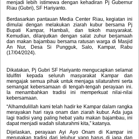
menjadi lebih istimewa dengan kehadiran Pj Gubernur
Riau (Gubri), SF Hariyanto.
Berdasarkan pantauan Media Center Riau, kegiatan ini
dimulai dengan melakukan ziarah kubur bersama Pj
Bupati Kampar, Hambali, dan tokoh masyarakat.
Kemudian, dilanjutkan dengan salat zuhur berjamaah
dan makan bajambau bersama ratusan warga di Masjid
An Nur, Desa Si Pungguk, Salo, Kampar, Rabu
(17/04/2024).
Dikatakan, Pj Gubri SF Hariyanto mengucapkan selamat
Idulfitri kepada seluruh masyarakat Kampar dan
mengajak semua pihak untuk menjaga silaturahmi serta
semangat kebersamaan di tengah-tengah perayaan ini.
Ia menambahkan tradisi ini memperkuat nilai-nilai
kebersamaan.
“Alhamdulillah kami telah hadir ke Kampar dalam rangka
merayakan hari raya onam dan ziarah kubur. Ada juga
lagi tradisi yang paling hebat yaitu makan bajambau, ini
dapat menjadi wadah silaturahmi kita,” katanya.
Dijelaskan, perayaan Ayi Ayo Onam di Kampar ini
merupakan tradisi dari leluhur yang harus di jaga dan