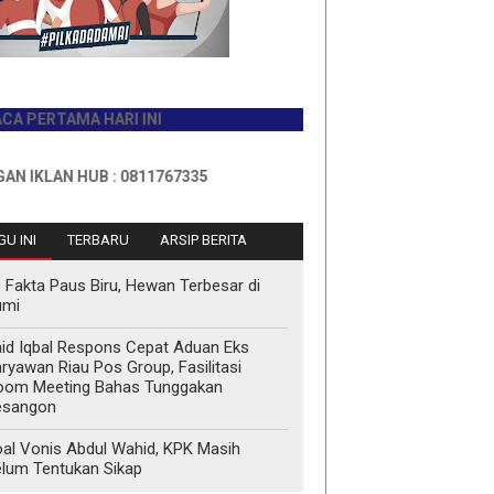
RTAMA HARI INI
AN HUB : 0811767335
U INI
TERBARU
ARSIP BERITA
 Fakta Paus Biru, Hewan Terbesar di
umi
id Iqbal Respons Cepat Aduan Eks
ryawan Riau Pos Group, Fasilitasi
oom Meeting Bahas Tunggakan
esangon
al Vonis Abdul Wahid, KPK Masih
lum Tentukan Sikap