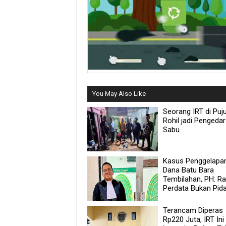
You May Also Like
Seorang IRT di Puj
Rohil jadi Pengedar
Sabu
Kasus Penggelapa
Dana Batu Bara
Tembilahan, PH: R
Perdata Bukan Pid
Terancam Diperas
Rp220 Juta, IRT Ini