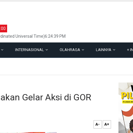
:00
dinated Universal Time)6:24:39 PM
L
INTERNASIONAL
OLAHRAGA
LAINNYA
+
I
 akan Gelar Aksi di GOR
A-
A+