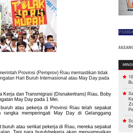
JADILAH PEMBACA PE
INFO PEMASANGAN IKL
MINGG
erintah Provinsi (Pemprov) Riau memastikan tidak
10
ingatan Hari Buruh Internasional atau May Day pada
B
Sa
a Kerja dan Transmigrasi (Disnakertrans) Riau, Boby
Ka
ringatan May Day pada 1 Mei.
Z
buruh atau pekerja di Provinsi Riau telah sepakat
P
m rangka memperingati May Day di Gelanggang
So
Be
 buruh atau serikat pekerja di Riau, mereka sepakat
jalan. Tapi para buruh/pekerja akan menyampaikan