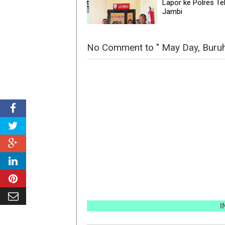
Lapor ke Polres T
Jambi
No Comment to " May Day, Buruh
INFO P