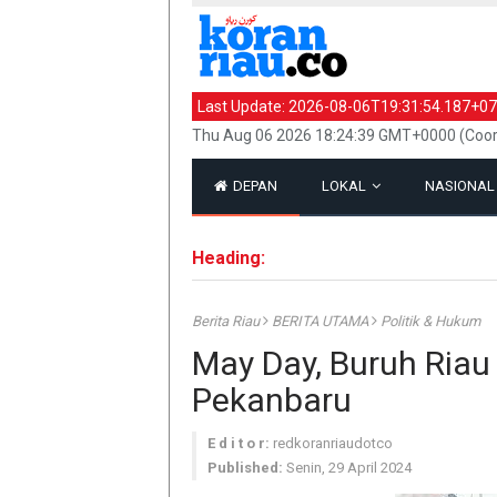
Last Update:
2026-08-06T19:31:54.187+07
Thu Aug 06 2026 18:24:39 GMT+0000 (Coor
DEPAN
LOKAL
NASIONA
Heading:
Berita Riau
BERITA UTAMA
Politik & Hukum
May Day, Buruh Riau
Pekanbaru
E d i t o r:
redkoranriaudotco
Published:
Senin, 29 April 2024