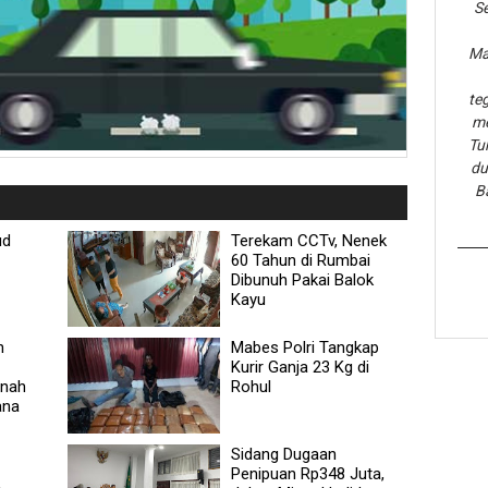
Se
Ma
te
me
Tu
du
B
ud
Terekam CCTv, Nenek
60 Tahun di Rumbai
Dibunuh Pakai Balok
Kayu
n
Mabes Polri Tangkap
Kurir Ganja 23 Kg di
anah
Rohul
ana
Sidang Dugaan
Penipuan Rp348 Juta,