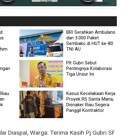
ad
BRI Serahkan Ambulans
us
dan 3.000 Paket
Sembako di HUT ke-80
ahim
TNI AU
p
Plt Gubri Sebut
engan
Pentingnya Kolaborasi
Tiga Unsur Ini
Riau
Kasus Kecelakaan Kerja
kan
Proyek RS Santa Maria,
ok
Disnaker Riau Segera
Panggil Kontraktor
ai Diaspal, Warga: Terima Kasih Pj Gubri SF