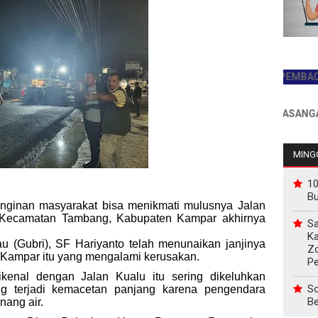
JADILAH PEMBACA PERT
INFO PEMASANGAN IKLA
MINGG
10
B
nginan masyarakat bisa menikmati mulusnya Jalan
 Kecamatan Tambang, Kabupaten Kampar akhirnya
Sa
Ka
u (Gubri), SF Hariyanto telah menunaikan janjinya
Z
 Kampar itu yang mengalami kerusakan.
P
enal dengan Jalan Kualu itu sering dikeluhkan
So
ing terjadi kemacetan panjang karena pengendara
Be
nang air.