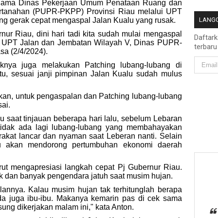
tu lama Dinas Pekerjaan Umum Penataan Ruang dan
anahan (PUPR-PKPP) Provinsi Riau melalui UPT
ng gerak cepat mengaspal Jalan Kualu yang rusak.
LANGG
nur Riau, dini hari tadi kita sudah mulai mengaspal
Daftar
la UPT Jalan dan Jembatan Wilayah V, Dinas PUPR-
terbaru
a (2/4/2024).
aknya juga melakukan Patching lubang-lubang di
u, sesuai janji pimpinan Jalan Kualu sudah mulus
skan, untuk pengaspalan dan Patching lubang-lubang
sai.
u saat tinjauan beberapa hari lalu, sebelum Lebaran
 tidak ada lagi lubang-lubang yang membahayakan
rakat lancar dan nyaman saat Leberan nanti. Selain
ntu akan mendorong pertumbuhan ekonomi daerah
rut mengapresiasi langkah cepat Pj Gubernur Riau.
ak dan banyak pengendara jatuh saat musim hujan.
alannya. Kalau musim hujan tak terhitunglah berapa
da juga ibu-ibu. Makanya kemarin pas di cek sama
sung dikerjakan malam ini," kata Anton.