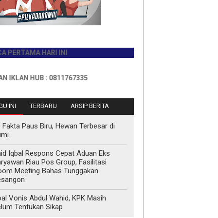
AMA HARI INI
N HUB : 0811767335
U INI
TERBARU
ARSIP BERITA
 Fakta Paus Biru, Hewan Terbesar di
umi
id Iqbal Respons Cepat Aduan Eks
ryawan Riau Pos Group, Fasilitasi
oom Meeting Bahas Tunggakan
esangon
al Vonis Abdul Wahid, KPK Masih
lum Tentukan Sikap