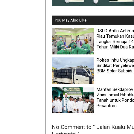
You May Also Like
RSUD Arifin Achm
Riau Temukan Kas
Langka, Remaja 14
Tahun Miliki Dua R
Polres Inhu Ungka
Sindikat Penyelew
BBM Solar Subsidi
Mantan Sekdaprov 
Zaini Ismail Hibah
Tanah untuk Pond
Pesantren
No Comment to " Jalan Kualu Mul