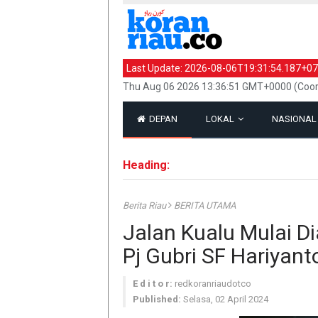
Last Update:
2026-08-06T19:31:54.187+07
Thu Aug 06 2026 13:36:51 GMT+0000 (Coor
DEPAN
LOKAL
NASIONA
Heading:
Berita Riau
BERITA UTAMA
Jalan Kualu Mulai Di
Pj Gubri SF Hariyant
E d i t o r:
redkoranriaudotco
Published:
Selasa, 02 April 2024