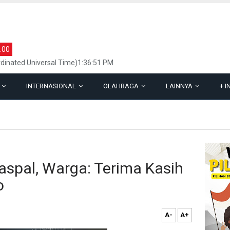
:00
dinated Universal Time)1:36:51 PM
L
INTERNASIONAL
OLAHRAGA
LAINNYA
+
I
aspal, Warga: Terima Kasih
o
A-
A+