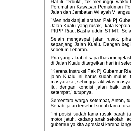
Hal itu terbukti, tak menunggu wak
Perumahan Kawasan Pemukiman Pert
Jalan dan Jembatan Wilayah V langsu
"Menindaklanjuti arahan Pak Pj Guber
Jalan Kualu yang rusak," kata Kepa
PKPP Riau, Basharuddin ST MT, Selas
Selain mengaspal jalan rusak, pih
sepanjang Jalan Kualu. Dengan begit
sebelum Lebaran.
Pria yang akrab disapa Ibas imenjela
di Jalan Kualu ditargetkan hari ini sele
"Karena instruksi Pak Pj Gubernur Ria
jalan Kualu ini harus sudah mulus,
masyarakat, sehingga aktivitas masya
itu, dengan kondisi jalan baik te
setempat," tutupnya.
Sementara warga setempat, Anton, tu
Sebab, jalan tersebut sudah lama rus
"Ini posisi sudah lama rusak parah j
motor jatuh, kadang anak sekolah, a
gubernur ya kita apresiasi karena lang