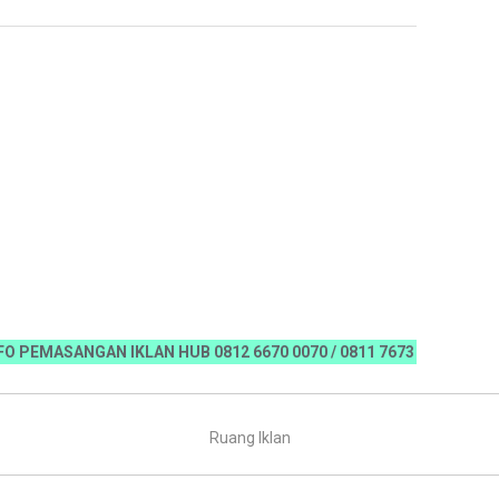
ASANGAN IKLAN HUB 0812 6670 0070 / 0811 7673 35, Email:koranri
Ruang Iklan