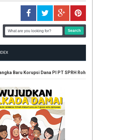
NDEX
gka Baru Korupsi Dana PI PT SPRH Rohil
Plt Gubri Resmikan Ka