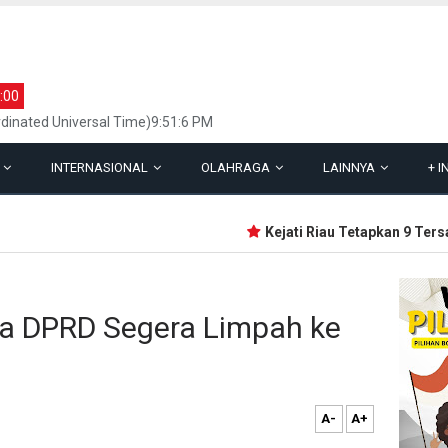
:00
inated Universal Time)9:51:6 PM
L
INTERNASIONAL
OLAHRAGA
LAINNYA
+
I
Kejati Riau Tetapkan 9 Tersan
a DPRD Segera Limpah ke
A-
A+