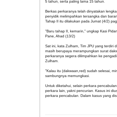
5 tahun, serta paling lama 15 tahun.
Berkas perkaranya telah dinyatakan lengka
penyidik melimpahkan tersangka dan baran
Tahap II itu dilakukan pada Jumat (4/2) pag
"Baru tahap II, kemarin," ungkap Kasi Pi
Pane, Ahad (13/2)
Sat ini, kata Zulham, Tim JPU yang terdiri 
masih berupaya merampungkan surat dakwa
perkaranya segera dilimpahkan ke pengadi
Zulham.
"Kalau itu (dakwaan,red) sudah selesai, mi
sambungnya memungkasi.
Untuk diketahui, selain perkara pencabula
perkara lain, yakni pencurian. Kasus ini d
perkara pencabulan. Dalam kasus yang dise