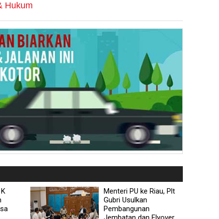
 & Hukum
 K
Menteri PU ke Riau, Plt
m
Gubri Usulkan
ksa
Pembangunan
Jembatan dan Flyover