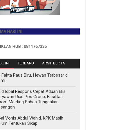
 INI
UB : 0811767335
U INI
TERBARU
ARSIP BERITA
 Fakta Paus Biru, Hewan Terbesar di
umi
id Iqbal Respons Cepat Aduan Eks
ryawan Riau Pos Group, Fasilitasi
oom Meeting Bahas Tunggakan
esangon
al Vonis Abdul Wahid, KPK Masih
lum Tentukan Sikap