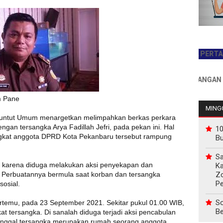
JADILAH PEMBACA PERTAMA HARI
INFO PEMASANGAN IKLAN H
m Pane
MINGG
untut Umum menargetkan melimpahkan berkas perkara
an tersangka Arya Fadillah Jefri, pada pekan ini. Hal
10
ngkat anggota DPRD Kota Pekanbaru tersebut rampung
B
Sa
ka karena diduga melakukan aksi penyekapan dan
Ka
Z
 Perbuatannya bermula saat korban dan tersangka
P
sosial.
So
bertemu, pada 23 September 2021. Sekitar pukul 01.00 WIB,
Be
t tersangka. Di sanalah diduga terjadi aksi pencabulan
tinggal tersangka merupakan rumah seorang anggota