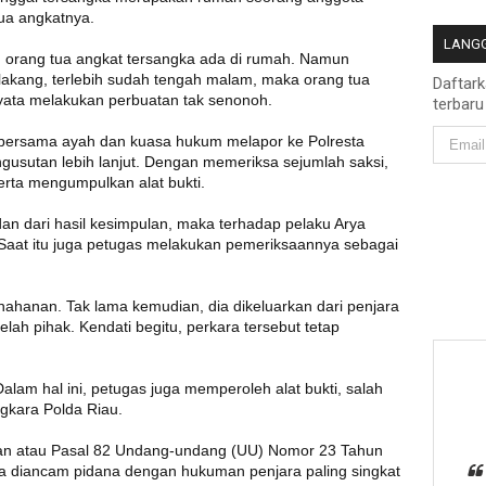
ua angkatnya.
LANGG
i, orang tua angkat tersangka ada di rumah. Namun
lakang, terlebih sudah tengah malam, maka orang tua
Daftar
nyata melakukan perbuatan tak senonoh.
terbaru
n bersama ayah dan kuasa hukum melapor ke Polresta
gusutan lebih lanjut. Dengan memeriksa sejumlah saksi,
serta mengumpulkan alat bukti.
dan dari hasil kesimpulan, maka terhadap pelaku Arya
. Saat itu juga petugas melakukan pemeriksaannya sebagai
nahanan. Tak lama kemudian, dia dikeluarkan dari penjara
ah pihak. Kendati begitu, perkara tersebut tetap
alam hal ini, petugas juga memperoleh alat bukti, salah
gkara Polda Riau.
 dan atau Pasal 82 Undang-undang (UU) Nomor 23 Tahun
a diancam pidana dengan hukuman penjara paling singkat