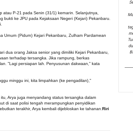
Se
p atau P-21 pada Senin (31/1) kemarin. Selanjutnya,
Ma
g bukti ke JPU pada Kejaksaan Negeri (Kejari) Pekanbaru.
i.
te
me
dana Umum (Pidum) Kejari Pekanbaru, Zulham Pardamean
Tu
du
B
dari dua orang Jaksa senior yang dimiliki Kejari Pekanbaru,
an terhadap tersangka. Jika rampung, berkas
lan. "Lagi persiapan lah. Penyusunan dakwaan," kata
nggu minggu ini, kita limpahkan (ke pengadilan),"
n itu, Arya juga menyandang status tersangka dalam
iusut di saat polisi tengah merampungkan penyidikan
butkan terakhir, Arya kembali dijebloskan ke tahanan.
Riri