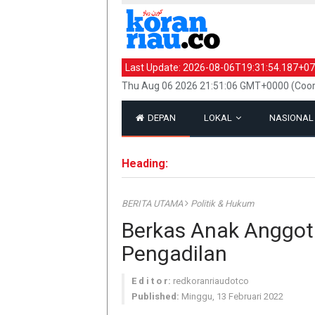
Last Update:
2026-08-06T19:31:54.187+07
Thu Aug 06 2026 21:51:06 GMT+0000 (Coord
DEPAN
LOKAL
NASIONA
Heading:
BERITA UTAMA
Politik & Hukum
Berkas Anak Anggot
Pengadilan
E d i t o r:
redkoranriaudotco
Published:
Minggu, 13 Februari 2022