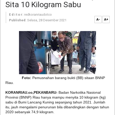
Sita 10 Kilogram Sabu
E d i t o r:
redkoranriaudotco
A-
A+
Published:
Selasa, 28 Desember 2021
Foto:
Pemusnahan barang bukti (BB) sitaan BNNP
Riau.
KORANRIAU.co,PEKANBARU-
Badan Narkotika Nasional
Provinsi (BNNP) Riau hanya mampu menyita 10 kilogram (kg)
sabu di Bumi Lancang Kuning sepanjang tahun 2021. Jumlah
itu, jauh mengalami penurunan bila dibandingkan dengan tahun
2020 sebanyak 74,9 kilogram.