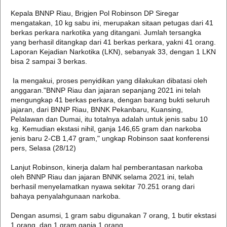
Kepala BNNP Riau, Brigjen Pol Robinson DP Siregar
mengatakan, 10 kg sabu ini, merupakan sitaan petugas dari 41
berkas perkara narkotika yang ditangani. Jumlah tersangka
yang berhasil ditangkap dari 41 berkas perkara, yakni 41 orang.
Laporan Kejadian Narkotika (LKN), sebanyak 33, dengan 1 LKN
bisa 2 sampai 3 berkas.
Ia mengakui, proses penyidikan yang dilakukan dibatasi oleh
anggaran."BNNP Riau dan jajaran sepanjang 2021 ini telah
mengungkap 41 berkas perkara, dengan barang bukti seluruh
jajaran, dari BNNP Riau, BNNK Pekanbaru, Kuansing,
Pelalawan dan Dumai, itu totalnya adalah untuk jenis sabu 10
kg. Kemudian ekstasi nihil, ganja 146,65 gram dan narkoba
jenis baru 2-CB 1,47 gram," ungkap Robinson saat konferensi
pers, Selasa (28/12)
Lanjut Robinson, kinerja dalam hal pemberantasan narkoba
oleh BNNP Riau dan jajaran BNNK selama 2021 ini, telah
berhasil menyelamatkan nyawa sekitar 70.251 orang dari
bahaya penyalahgunaan narkoba.
Dengan asumsi, 1 gram sabu digunakan 7 orang, 1 butir ekstasi
1 orang, dan 1 gram ganja 1 orang.