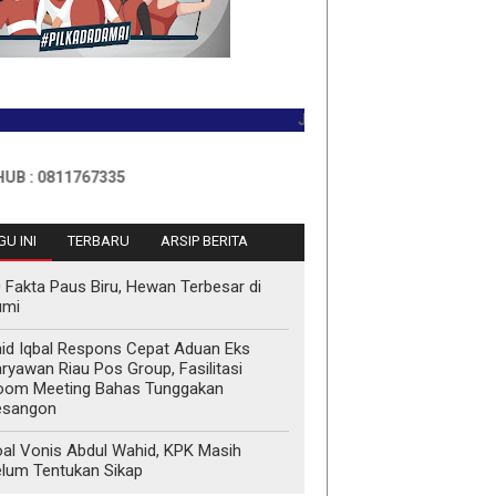
JADILAH PEMBACA PERTAMA HARI
811767335
U INI
TERBARU
ARSIP BERITA
 Fakta Paus Biru, Hewan Terbesar di
umi
id Iqbal Respons Cepat Aduan Eks
ryawan Riau Pos Group, Fasilitasi
oom Meeting Bahas Tunggakan
esangon
al Vonis Abdul Wahid, KPK Masih
lum Tentukan Sikap