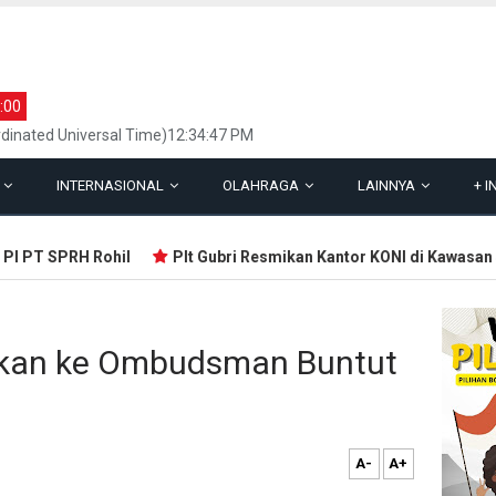
:00
dinated Universal Time)12:34:47 PM
L
INTERNASIONAL
OLAHRAGA
LAINNYA
+
I
 PT SPRH Rohil
Plt Gubri Resmikan Kantor KONI di Kawasan St
ukan ke Ombudsman Buntut
A-
A+