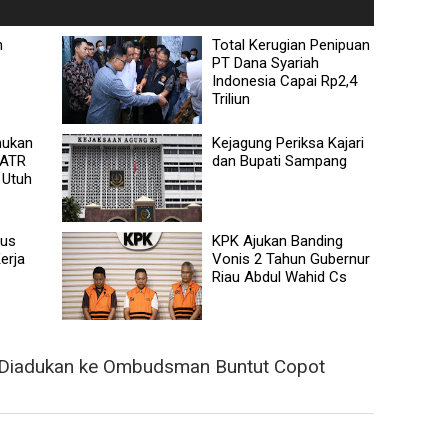
n
Total Kerugian Penipuan
PT Dana Syariah
Indonesia Capai Rp2,4
Triliun
mukan
Kejagung Periksa Kajari
 ATR
dan Bupati Sampang
 Utuh
dus
KPK Ajukan Banding
erja
Vonis 2 Tahun Gubernur
Riau Abdul Wahid Cs
 Diadukan ke Ombudsman Buntut Copot