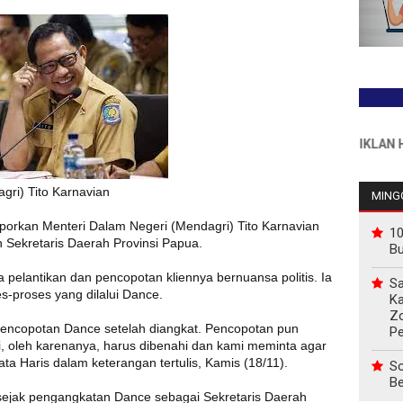
INFO PEMASANGAN IKLAN HUB : 0
gri) Tito Karnavian
MINGG
porkan Menteri Dalam Negeri (Mendagri) Tito Karnavian
10
 Sekretaris Daerah Provinsi Papua.
B
pelantikan dan pencopotan kliennya bernuansa politis. Ia
Sa
-proses yang dilalui Dance.
Ka
Z
 pencopotan Dance setelah diangkat. Pencopotan pun
P
ni, oleh karenanya, harus dibenahi dan kami meminta agar
a Haris dalam keterangan tertulis, Kamis (18/11).
So
Be
 sejak pengangkatan Dance sebagai Sekretaris Daerah