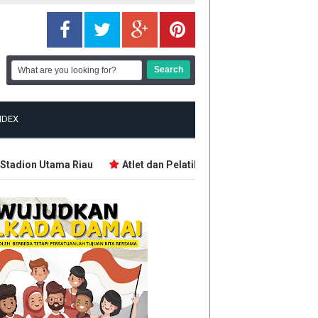
NDEX
adion Utama Riau
Atlet dan Pelatih Demo Tuntut Bonus PON d