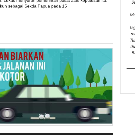
a. Lukas menyurati pemerintah pusat atas keputusan itu.
Se
kun sebagai Sekda Papua pada 15
Ma
te
me
Tu
du
B