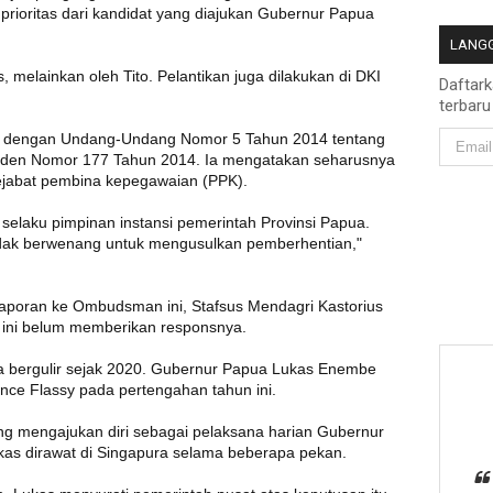
 prioritas dari kandidat yang diajukan Gubernur Papua
LANGG
, melainkan oleh Tito. Pelantikan juga dilakukan di DKI
Daftar
terbaru
ai dengan Undang-Undang Nomor 5 Tahun 2014 tentang
esiden Nomor 177 Tahun 2014. Ia mengatakan seharusnya
ejabat pembina kepegawaian (PPK).
selaku pimpinan instansi pemerintah Provinsi Papua.
idak berwenang untuk mengusulkan pemberhentian,"
laporan ke Ombudsman ini, Stafsus Mendagri Kastorius
h ini belum memberikan responsnya.
a bergulir sejak 2020. Gubernur Papua Lukas Enembe
ce Flassy pada pertengahan tahun ini.
ng mengajukan diri sebagai pelaksana harian Gubernur
kas dirawat di Singapura selama beberapa pekan.