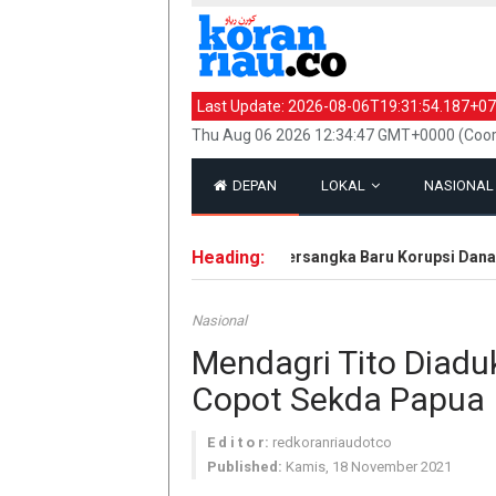
Last Update:
2026-08-06T19:31:54.187+07
Thu Aug 06 2026 12:34:47 GMT+0000 (Coor
DEPAN
LOKAL
NASIONA
Heading:
Kejati Riau Tetapkan 9 Tersangka Baru Korupsi Dana PI
Nasional
Mendagri Tito Diad
Copot Sekda Papua
E d i t o r:
redkoranriaudotco
Published:
Kamis, 18 November 2021