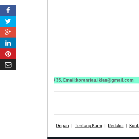
 0070 / 0811 7673 35, Email:koranriau.iklan@gmail.com
Depan
Tentang Kami
Redaksi
Kont