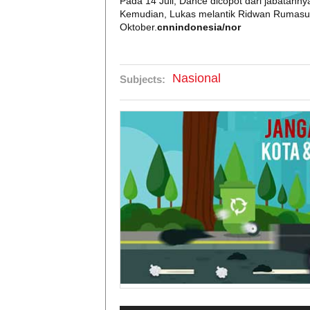
Pada 14 Juli, Dance dicopot dari jabatanny
Kemudian, Lukas melantik Ridwan Rumasu
Oktober.
cnnindonesia/nor
Nasional
Subjects: