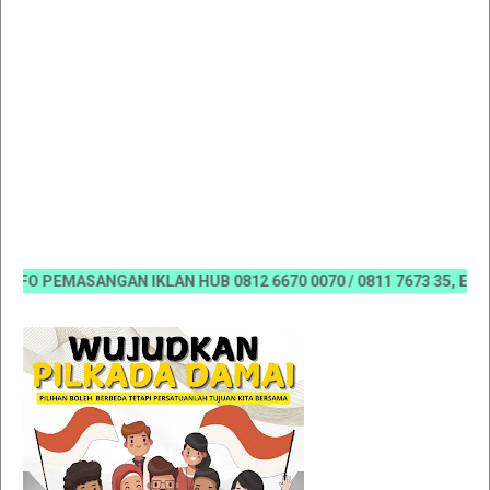
 PEMASANGAN IKLAN HUB 0812 6670 0070 / 0811 7673 35, Email:ko