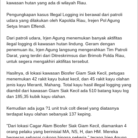
kawasan hutan yang ada di wilayah Riau.
Pengungkapan kasus Illegal Logging ini berawal dari patroli
udara yang dilakukan oleh Kapolda Riau, Irejen Pol Agung
Setya Imam Effendi.
Dari patroli udara, Irjen Agung menemukan banyak aktifitas
ilegal logging di kawasan hutan lindung. Geram dengan
penemuan itu, Irjen Agung langsung mengerahkan Tim Patroli
Darat, yang terdiri dari Ditreskrimsus dan Brimob Polda Riau,
untuk segera mengakhiri aktifitas tersebut.
Hasilnya, di lokasi kawasan Biosfer Giam Siak Kecil, petugas
menemukan 42 rakit kayu bukat kecil, dan 45 rakit kayu olahan
jenis kayu Meranti, Mahang. Total kayu hasil illegal logging yang
diambil dari kawasan Giam Siak Kecil ada 510 batang kayu log
dan 185,35 kubik kayu olahan.
Kemudian ada juga ?1 unit truk colt diesel yang diatasnya
terdapat kayu olahan sebanyak 137 keping.
"Dari lokasi Cagar Alam Biosfer Siak Giam Kecil, diamankan 4
orang pelaku yang berinisial MA, NS, H, dan HM. Mereka
berperan sebagai cukong hingga pekerja,” terang Irjen Agung,