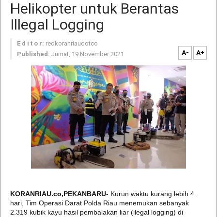
Helikopter untuk Berantas
Illegal Logging
E d i t o r:
redkoranriaudotco
A-
A+
Published:
Jumat, 19 November 2021
KORANRIAU.co,PEKANBARU
- Kurun waktu kurang lebih 4
hari, Tim Operasi Darat Polda Riau menemukan sebanyak
2.319 kubik kayu hasil pembalakan liar (ilegal logging) di