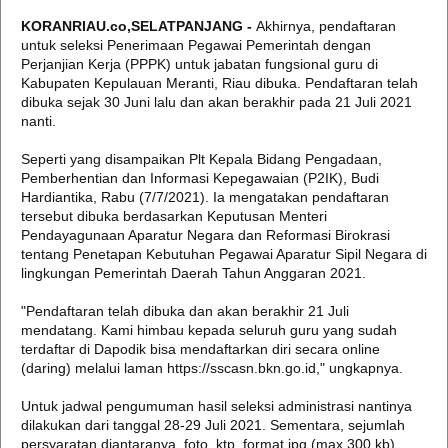
KORANRIAU.co,SELATPANJANG -
Akhirnya, pendaftaran
untuk seleksi Penerimaan Pegawai Pemerintah dengan
Perjanjian Kerja (PPPK) untuk jabatan fungsional guru di
Kabupaten Kepulauan Meranti, Riau dibuka. Pendaftaran telah
dibuka sejak 30 Juni lalu dan akan berakhir pada 21 Juli 2021
nanti.
Seperti yang disampaikan Plt Kepala Bidang Pengadaan,
Pemberhentian dan Informasi Kepegawaian (P2IK), Budi
Hardiantika, Rabu (7/7/2021). Ia mengatakan pendaftaran
tersebut dibuka berdasarkan Keputusan Menteri
Pendayagunaan Aparatur Negara dan Reformasi Birokrasi
tentang Penetapan Kebutuhan Pegawai Aparatur Sipil Negara di
lingkungan Pemerintah Daerah Tahun Anggaran 2021.
"Pendaftaran telah dibuka dan akan berakhir 21 Juli
mendatang. Kami himbau kepada seluruh guru yang sudah
terdaftar di Dapodik bisa mendaftarkan diri secara online
(daring) melalui laman https://sscasn.bkn.go.id," ungkapnya.
Untuk jadwal pengumuman hasil seleksi administrasi nantinya
dilakukan dari tanggal 28-29 Juli 2021. Sementara, sejumlah
persyaratan diantaranya, foto ktp format jpg (max 300 kb),