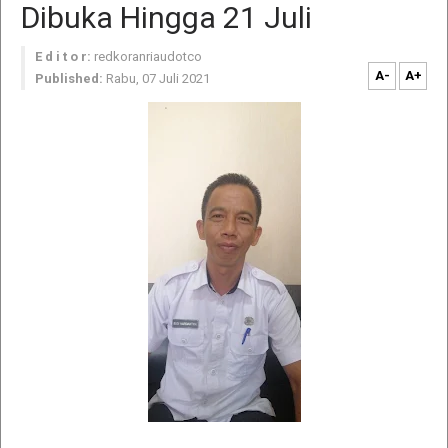
Dibuka Hingga 21 Juli
E d i t o r:
redkoranriaudotco
A-
A+
Published:
Rabu, 07 Juli 2021