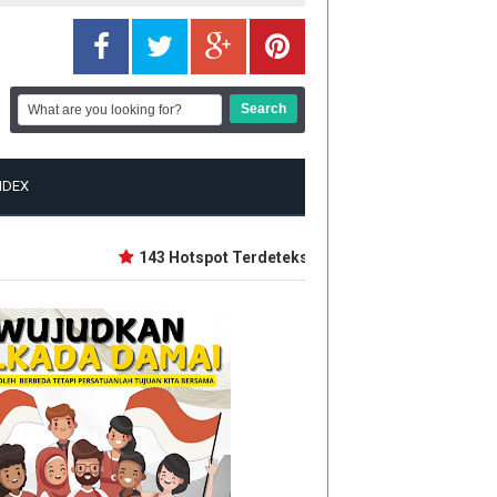
NDEX
143 Hotspot Terdeteksi di Riau, Rohil Terbanyak