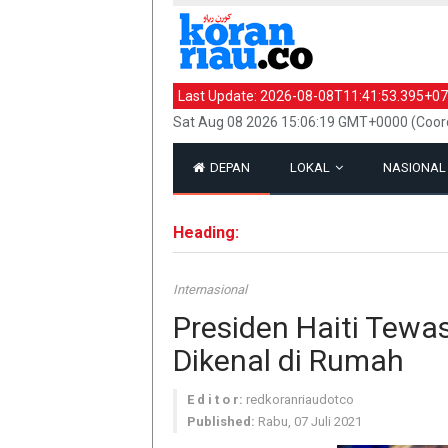
Last Update:
2026-08-08T11:41:53.395+07
Sat Aug 08 2026 15:06:19 GMT+0000 (Coord
DEPAN
LOKAL
NASIONA
Heading:
Internasional
Presiden Haiti Tew
Dikenal di Rumah
E d i t o r:
redkoranriaudotco
Published:
Rabu, 07 Juli 2021