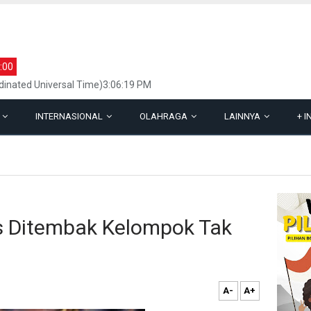
:00
inated Universal Time)3:06:19 PM
L
INTERNASIONAL
OLAHRAGA
LAINNYA
+
I
as Ditembak Kelompok Tak
A-
A+