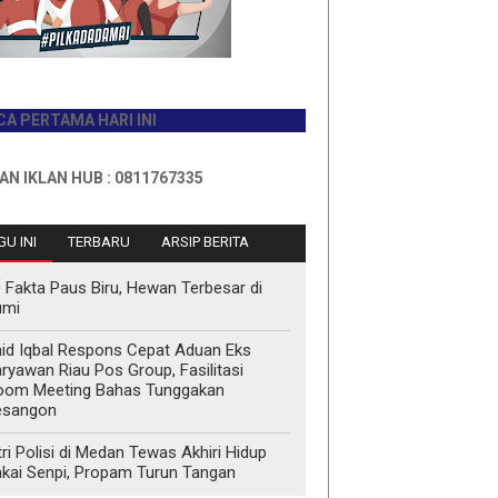
TAMA HARI INI
AN HUB : 0811767335
U INI
TERBARU
ARSIP BERITA
 Fakta Paus Biru, Hewan Terbesar di
umi
id Iqbal Respons Cepat Aduan Eks
ryawan Riau Pos Group, Fasilitasi
oom Meeting Bahas Tunggakan
esangon
tri Polisi di Medan Tewas Akhiri Hidup
kai Senpi, Propam Turun Tangan