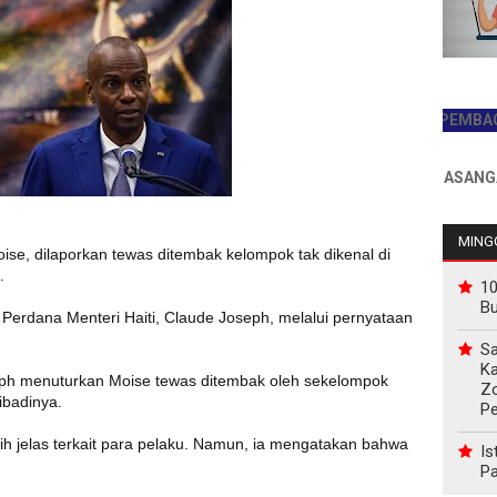
JADILAH PEMBACA PER
INFO PEMASANGAN IKL
MINGG
oise, dilaporkan tewas ditembak kelompok tak dikenal di
.
10
B
erdana Menteri Haiti, Claude Joseph, melalui pernyataan
Sa
Ka
seph menuturkan Moise tewas ditembak oleh sekelompok
Z
ibadinya.
P
bih jelas terkait para pelaku. Namun, ia mengatakan bahwa
Is
Pa