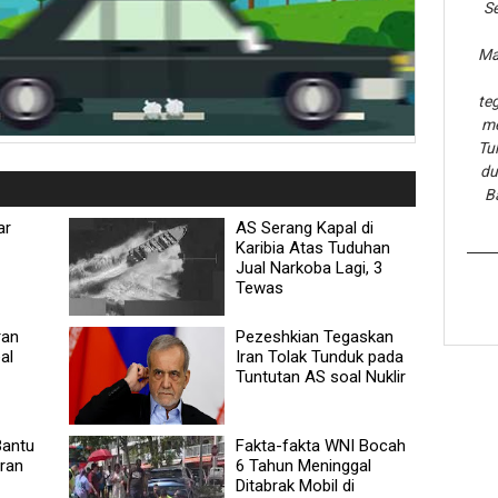
Se
Ma
te
me
Tu
du
B
ar
AS Serang Kapal di
Karibia Atas Tuduhan
Jual Narkoba Lagi, 3
Tewas
ran
Pezeshkian Tegaskan
al
Iran Tolak Tunduk pada
Tuntutan AS soal Nuklir
Bantu
Fakta-fakta WNI Bocah
eran
6 Tahun Meninggal
Ditabrak Mobil di