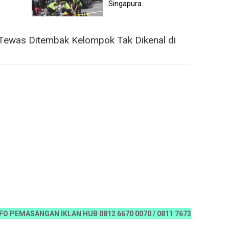
Singapura
 Tewas Ditembak Kelompok Tak Dikenal di
MASANGAN IKLAN HUB 0812 6670 0070 / 0811 7673 35, Email:koranr