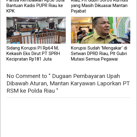
Pansa Kembalikan Rp50 Juta
Riau, Plt Gubri Soroti Rumdis
Bantuan Kadis PUPR Riau ke
yang Masih Dikuasai Mantan
KPK
Pejabat
Sidang Korupsi PI Rp64 M,
Korupsi Sudah 'Mengakar' di
Kekasih Eks Dirut PT SPRH
Setwan DPRD Riau, Plt Gubri
Kecipratan Rp181 Juta
Mutasi Semua Pegawai
No Comment to " Dugaan Pembayaran Upah
Dibawah Aturan, Mantan Karyawan Laporkan PT
RSM ke Polda Riau "