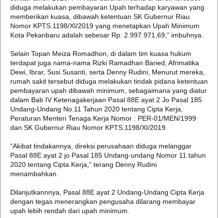
diduga melakukan pembayaran Upah terhadap karyawan yang
memberikan kuasa, dibawah ketentuan SK Gubernur Riau
Nomor KPTS.1198/XI/2019 yang menetapkan Upah Minimum
Kota Pekanbaru adalah sebesar Rp. 2.997.971,69,” imbuhnya.
Selain Topan Meiza Romadhon, di dalam tim kuasa hukum
terdapat juga nama-nama Rizki Ramadhan Baried, Afrimatika
Dewi, Ibrar, Susi Susanti, serta Denny Rudini, Menurut mereka,
rumah sakit tersebut diduga melakukan tindak pidana ketentuan
pembayaran upah dibawah minimum, sebagaimana yang diatur
dalam Bab IV Ketenagakerjaan Pasal 88E ayat 2 Jo Pasal 185
Undang-Undang No.11 Tahun 2020 tentang Cipta Kerja,
Peraturan Menteri Tenaga Kerja Nomor : PER-01/MEN/1999
dan SK Gubernur Riau Nomor KPTS.1198/XI/2019.
“Akibat tindakannya, direksi perusahaan diduga melanggar
Pasal 88E ayat 2 jo Pasal 185 Undang-undang Nomor 11 tahun
2020 tentang Cipta Kerja,” terang Denny Rudini
menambahkan.
Dilanjutkannnya, Pasal 88E ayat 2 Undang-Undang Cipta Kerja
dengan tegas menerangkan pengusaha dilarang membayar
upah lebih rendah dari upah minimum.