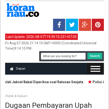
Last Update:
2026-08-07T19:39:10.231+07:00
Fri Aug 07 2026 21:14:10 GMT+0000 (Coordinated Universal
Time)9:14:10 PM
Depan
olah Jaksel Bakal Diperiksa soal Ratusan Senjata
Polisi Ama
Politik & Hukum
Dugaan Pembayaran Upah