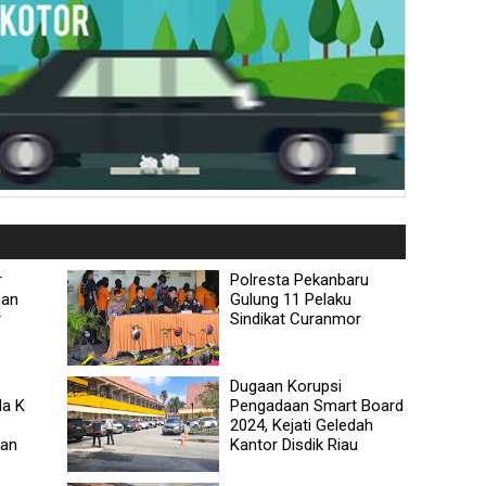
r
Polresta Pekanbaru
nan
Gulung 11 Pelaku
r
Sindikat Curanmor
Dugaan Korupsi
da K
Pengadaan Smart Board
2024, Kejati Geledah
lan
Kantor Disdik Riau