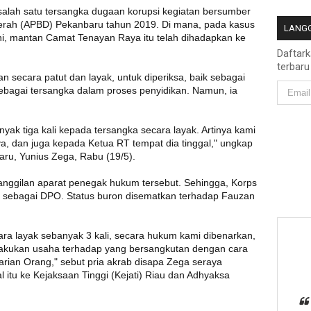
alah satu tersangka dugaan korupsi kegiatan bersumber
erah (APBD) Pekanbaru tahun 2019. Di mana, pada kasus
LANGG
 ini, mantan Camat Tenayan Raya itu telah dihadapkan ke
Daftar
terbaru
 secara patut dan layak, untuk diperiksa, baik sebagai
bagai tersangka dalam proses penyidikan. Namun, ia
k tiga kali kepada tersangka secara layak. Artinya kami
 dan juga kepada Ketua RT tempat dia tinggal," ungkap
aru, Yunius Zega, Rabu (19/5).
anggilan aparat penegak hukum tersebut. Sehingga, Korps
sebagai DPO. Status buron disematkan terhadap Fauzan
ra layak sebanyak 3 kali, secara hukum kami dibenarkan,
elakukan usaha terhadap yang bersangkutan dengan cara
rian Orang," sebut pria akrab disapa Zega seraya
 itu ke Kejaksaan Tinggi (Kejati) Riau dan Adhyaksa