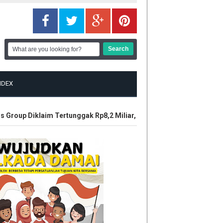
NDEX
roup Diklaim Tertunggak Rp8,2 Miliar, LBH Tuah Negeri Layangkan