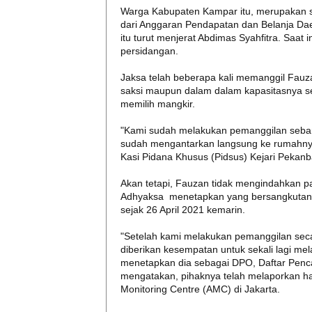
Warga Kabupaten Kampar itu, merupakan s
dari Anggaran Pendapatan dan Belanja Da
itu turut menjerat Abdimas Syahfitra. Saat
persidangan.
Jaksa telah beberapa kali memanggil Fauzan
saksi maupun dalam dalam kapasitasnya se
memilih mangkir.
"Kami sudah melakukan pemanggilan sebanya
sudah mengantarkan langsung ke rumahnya,
Kasi Pidana Khusus (Pidsus) Kejari Pekanb
Akan tetapi, Fauzan tidak mengindahkan p
Adhyaksa menetapkan yang bersangkutan 
sejak 26 April 2021 kemarin.
"Setelah kami melakukan pemanggilan seca
diberikan kesempatan untuk sekali lagi m
menetapkan dia sebagai DPO, Daftar Penca
mengatakan, pihaknya telah melaporkan hal
Monitoring Centre (AMC) di Jakarta.