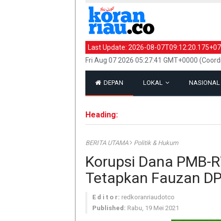
Last Update:
2026-08-07T09:12:20.175+07
Fri Aug 07 2026 05:27:41 GMT+0000 (Coord
DEPAN
LOKAL
NASIONA
Heading:
BERITA UTAMA
Politik & Hukum
Korupsi Dana PMB-R
Tetapkan Fauzan D
E d i t o r:
redkoranriaudotco
Published:
Rabu, 19 Mei 2021