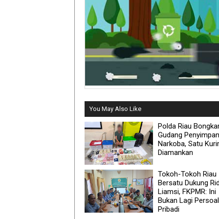
You May Also Like
Polda Riau Bongka
Gudang Penyimpa
Narkoba, Satu Kuri
Diamankan
Tokoh-Tokoh Riau
Bersatu Dukung Ri
Liamsi, FKPMR: Ini
Bukan Lagi Persoa
Pribadi