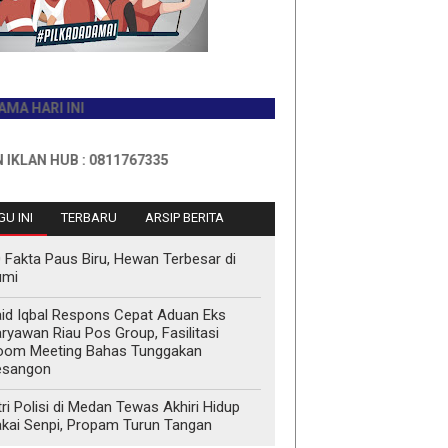
I INI
UB : 0811767335
U INI
TERBARU
ARSIP BERITA
 Fakta Paus Biru, Hewan Terbesar di
umi
id Iqbal Respons Cepat Aduan Eks
ryawan Riau Pos Group, Fasilitasi
oom Meeting Bahas Tunggakan
esangon
tri Polisi di Medan Tewas Akhiri Hidup
kai Senpi, Propam Turun Tangan