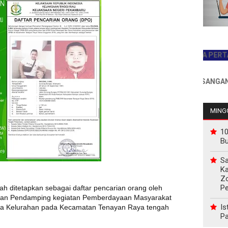
JADILAH PEMBACA PERTAMA HAR
INFO PEMASANGAN IKLAN H
MINGG
10
B
Sa
Ka
Z
P
ah ditetapkan sebagai daftar pencarian orang oleh
ntan Pendamping kegiatan Pemberdayaan Masyarakat
Is
a Kelurahan pada Kecamatan Tenayan Raya tengah
Pa