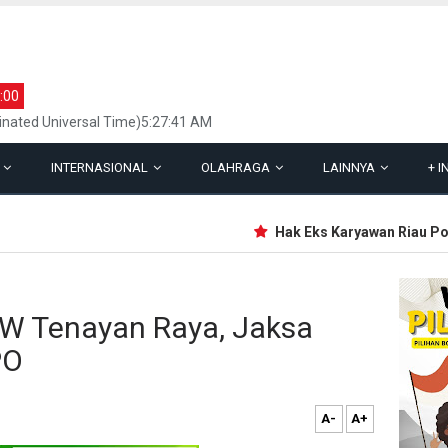
:00
inated Universal Time)5:27:41 AM
L
INTERNASIONAL
OLAHRAGA
LAINNYA
+
I
Hak Eks Karyawan Riau Pos G
W Tenayan Raya, Jaksa
PO
A-
A+