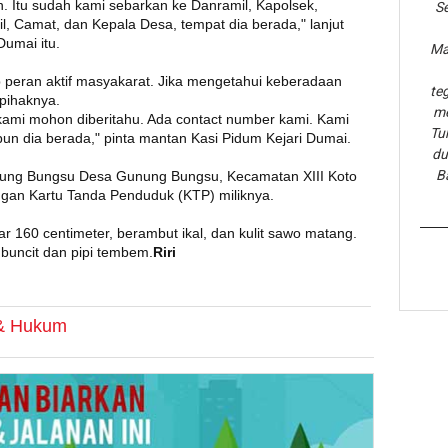
 Itu sudah kami sebarkan ke Danramil, Kapolsek,
Se
l, Camat, dan Kepala Desa, tempat dia berada," lanjut
umai itu.
Ma
 peran aktif masyakarat. Jika mengetahui keberadaan
te
pihaknya.
me
ami mohon diberitahu. Ada contact number kami. Kami
Tu
n dia berada," pinta mantan Kasi Pidum Kejari Dumai.
du
B
nung Bungsu Desa Gunung Bungsu, Kecamatan XIII Koto
gan Kartu Tanda Penduduk (KTP) miliknya.
itar 160 centimeter, berambut ikal, dan kulit sawo matang.
 buncit dan pipi tembem.
Riri
 & Hukum