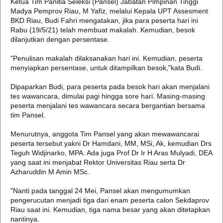
Ketua Tim Panitia Seleksi (Pansel) Jabatan Pimpinan Tinggi
Madya Pemprov Riau, M Yafiz, melalui Kepala UPT Assesment
BKD Riau, Budi Fahri mengatakan, jika para peserta hari ini
Rabu (19/5/21) telah membuat makalah. Kemudian, besok
dilanjutkan dengan persentase.
"Penulisan makalah dilaksanakan hari ini. Kemudian, peserta
menyiapkan persentase, untuk ditampilkan besok,"kata Budi.
Dipaparkan Budi, para peserta pada besok hari akan menjalani
tes wawancara, dimulai pagi hingga sore hari. Masing-masing
peserta menjalani tes wawancara secara bergantian bersama
tim Pansel.
Menurutnya, anggota Tim Pansel yang akan mewawancarai
peserta tersebut yakni Dr Hamdani, MM, MSi, Ak, kemudian Drs
Teguh Widjinarko, MPA. Ada juga Prof Dr Ir H Aras Mulyadi, DEA
yang saat ini menjabat Rektor Universitas Riau serta Dr
Azharuddin M Amin MSc.
"Nanti pada tanggal 24 Mei, Pansel akan mengumumkan
pengerucutan menjadi tiga dari enam peserta calon Sekdaprov
Riau saat ini. Kemudian, tiga nama besar yang akan ditetapkan
nantinya.