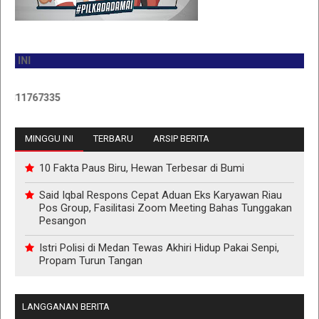
JAD
11767335
MINGGU INI
TERBARU
ARSIP BERITA
10 Fakta Paus Biru, Hewan Terbesar di Bumi
Said Iqbal Respons Cepat Aduan Eks Karyawan Riau
Pos Group, Fasilitasi Zoom Meeting Bahas Tunggakan
Pesangon
Istri Polisi di Medan Tewas Akhiri Hidup Pakai Senpi,
Propam Turun Tangan
LANGGANAN BERITA