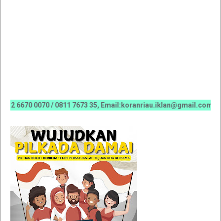
70 0070 / 0811 7673 35, Email:koranriau.iklan@gmail.com