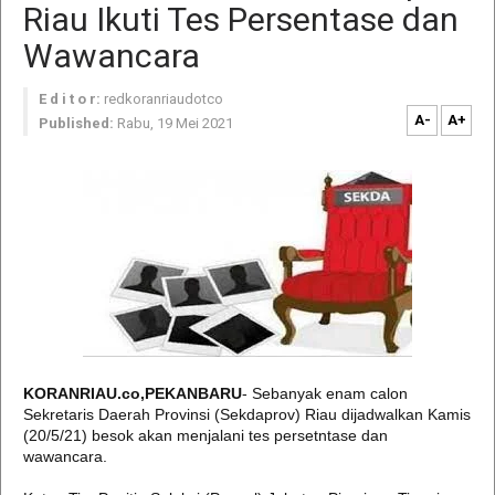
Riau Ikuti Tes Persentase dan
Wawancara
E d i t o r:
redkoranriaudotco
A-
A+
Published:
Rabu, 19 Mei 2021
KORANRIAU.co,PEKANBARU
- Sebanyak enam calon
Sekretaris Daerah Provinsi (Sekdaprov) Riau dijadwalkan Kamis
(20/5/21) besok akan menjalani tes persetntase dan
wawancara.