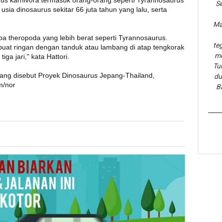
s karnivora termasuk orang-orang seperti Tyrannosaurus
Se
usia dinosaurus sekitar 66 juta tahun yang lalu, serta
Ma
a theropoda yang lebih berat seperti Tyrannosaurus.
te
buat ringan dengan tanduk atau lambang di atap tengkorak
me
ga jari," kata Hattori.
Tu
n yang disebut Proyek Dinosaurus Jepang-Thailand,
du
m/nor
B