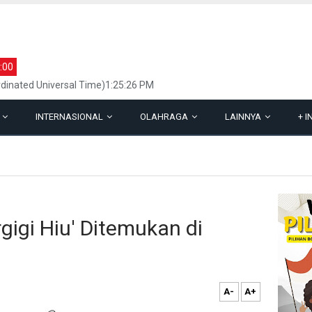
:00
dinated Universal Time)1:25:26 PM
L
INTERNASIONAL
OLAHRAGA
LAINNYA
+
I
rgigi Hiu' Ditemukan di
A-
A+