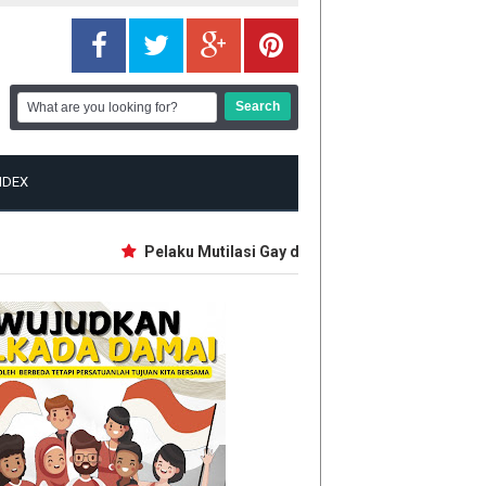
NDEX
Pelaku Mutilasi Gay di Depok Pernah Jadi Guru M