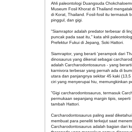
Ahli paleontologi Duangsuda Chokchaloem
Museum Fosil Khorat di Thailand mengatak
di Korat, Thailand. Fosil-fosil itu termasu
pinggul, dan gigi.
"Siamraptor adalah predator terbesar di l
puncak pada saat itu," kata ahli paleontol
Prefektur Fukui di Jepang, Soki Hattori.
Siamraptor, yang berarti 'perampok dari Th
dinosaurus yang dikenal sebagai carcharo
adalah Carcharodontosaurus - yang berarti 
karnivora terbesar yang pernah ada di bumi.
utara dan panjangnya sekitar 45 kaki (13,5 
ciri yang menyerupai hiu, memungkinkan p
"Gigi carcharodontosaurus, termasuk Carch
permukaan sepanjang margin tipis, seperti 'gi
tambah Hattori.
Carcharodontosaurus paling awal diketahui d
membuat para peneliti terkejut saat mene
Carcharodontosaurus adalah bagian dari k