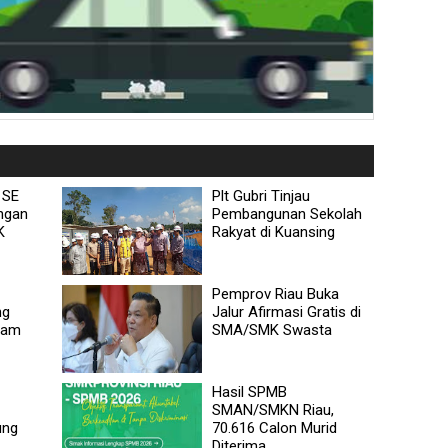
 SE
Plt Gubri Tinjau
ngan
Pembangunan Sekolah
K
Rakyat di Kuansing
Pemprov Riau Buka
ng
Jalur Afirmasi Gratis di
gam
SMA/SMK Swasta
Hasil SPMB
SMAN/SMKN Riau,
ung
70.616 Calon Murid
Diterima