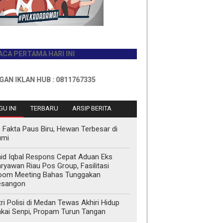
RTAMA HARI INI
AN HUB : 0811767335
U INI
TERBARU
ARSIP BERITA
 Fakta Paus Biru, Hewan Terbesar di
umi
id Iqbal Respons Cepat Aduan Eks
ryawan Riau Pos Group, Fasilitasi
oom Meeting Bahas Tunggakan
esangon
tri Polisi di Medan Tewas Akhiri Hidup
kai Senpi, Propam Turun Tangan