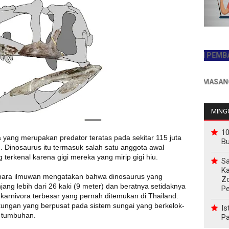
JADILAH PEMBACA PE
INFO PEMASANGAN IKL
MINGG
10
yang merupakan predator teratas pada sekitar 115 juta
B
d. Dinosaurus itu termasuk salah satu anggota awal
erkenal karena gigi mereka yang mirip gigi hiu.
Sa
Ka
), para ilmuwan mengatakan bahwa dinosaurus yang
Z
jang lebih dari 26 kaki (9 meter) dan beratnya setidaknya
P
karnivora terbesar yang pernah ditemukan di Thailand.
ungan yang berpusat pada sistem sungai yang berkelok-
Is
 tumbuhan.
Pa