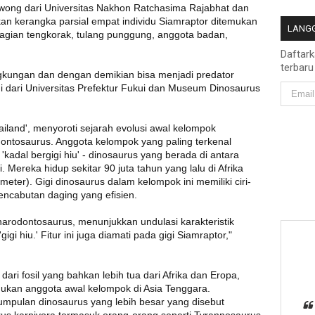
wong dari Universitas Nakhon Ratchasima Rajabhat dan
an kerangka parsial empat individu Siamraptor ditemukan
LANGG
k bagian tengkorak, tulang punggung, anggota badan,
Daftar
terbaru
ingkungan dan dengan demikian bisa menjadi predator
ogi dari Universitas Prefektur Fukui dan Museum Dinosaurus
ailand', menyoroti sejarah evolusi awal kelompok
dontosaurus. Anggota kelompok yang paling terkenal
'kadal bergigi hiu' - dinosaurus yang berada di antara
 Mereka hidup sekitar 90 juta tahun yang lalu di Afrika
meter). Gigi dinosaurus dalam kelompok ini memiliki ciri-
encabutan daging yang efisien.
arodontosaurus, menunjukkan undulasi karakteristik
gi hiu.' Fitur ini juga diamati pada gigi Siamraptor,"
ari fosil yang bahkan lebih tua dari Afrika dan Eropa,
mukan anggota awal kelompok di Asia Tenggara.
umpulan dinosaurus yang lebih besar yang disebut