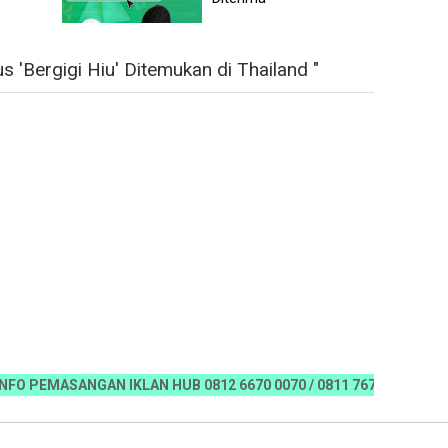
 'Bergigi Hiu' Ditemukan di Thailand "
MASANGAN IKLAN HUB 0812 6670 0070 / 0811 7673 35, Email:koran