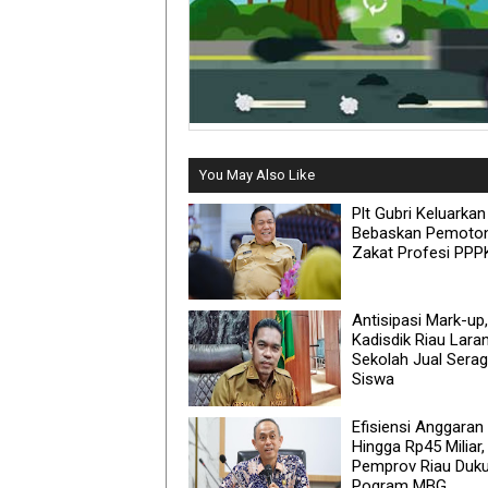
You May Also Like
Plt Gubri Keluarkan
Bebaskan Pemoto
Zakat Profesi PPP
Antisipasi Mark-up,
Kadisdik Riau Lara
Sekolah Jual Sera
Siswa
Efisiensi Anggaran
Hingga Rp45 Miliar,
Pemprov Riau Duk
Pogram MBG