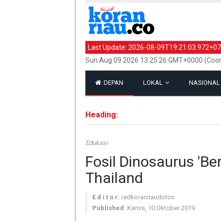
Last Update:
2026-08-09T19:21:03.972+07
Sun Aug 09 2026 13:25:26 GMT+0000 (Coor
DEPAN
LOKAL
NASIONA
Heading:
Edukasi
Fosil Dinosaurus 'Be
Thailand
E d i t o r:
redkoranriaudotco
Published:
Kamis, 10 Oktober 2019