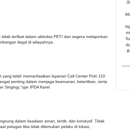
Se
Ma
te
me
tidak terlibat dalam aktivitas PETI dan segera melaporkan
Tu
bangan ilegal di wilayahnya.
du
B
t yang telah memanfaatkan layanan Call Center Polri 110.
sangat penting dalam menjaga keamanan, ketertiban, serta
n Singingi,"ujar IPDA Karel.
angsung dalam keadaan aman, tertib, dan kondusif. Tidak
t petugas tiba tidak ditemukan pelaku di lokasi,