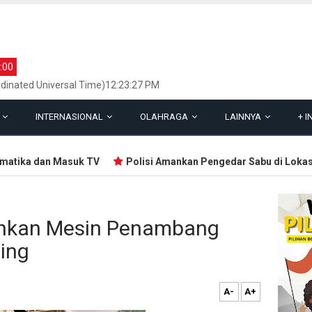
:00
dinated Universal Time)12:23:27 PM
L
INTERNASIONAL
OLAHRAGA
LAINNYA
+
I
tika dan Masuk TV
Polisi Amankan Pengedar Sabu di Lokasi P
ahkan Mesin Penambang
sing
A-
A+