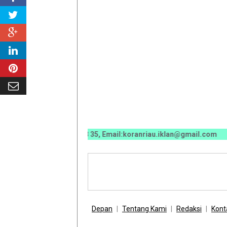
0070 / 0811 7673 35, Email:koranriau.iklan@gmail.com
Depan
Tentang Kami
Redaksi
Kont