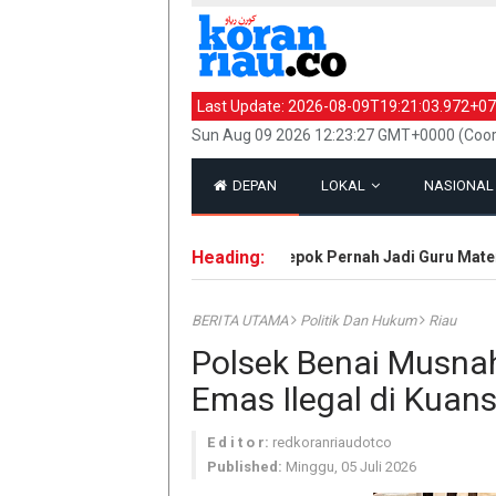
Last Update:
2026-08-09T19:21:03.972+07
Sun Aug 09 2026 12:23:27 GMT+0000 (Coor
DEPAN
LOKAL
NASIONA
Heading:
Pelaku Mutilasi Gay di Depok Pernah Jadi Guru Matema
BERITA UTAMA
Politik Dan Hukum
Riau
Polsek Benai Musn
Emas Ilegal di Kuan
E d i t o r:
redkoranriaudotco
Published:
Minggu, 05 Juli 2026