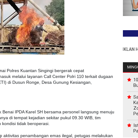
INFO PEMASANGAN IKLAN HUB : 08
MINGG
nai Polres Kuantan Singingi bergerak cepat
asuk melalui layanan Call Center Polri 110 terkait dugaan
10
PETI) di Dusun Ronge, Desa Gunung Kesiangan,
B
Sa
Ka
Z
ek Benai IPDA Karel SH bersama personel langsung menuju
P
ya di tempat kejadian sekitar pukul 09.30 WIB, tim
kondisi tidak beroperasi.
Is
Pa
 aktivitas penambangan emas ilegal, petugas melakukan