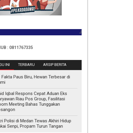
JADILAH PEMBACA PERTAMA HARI 
11767335
U INI
TERBARU
ARSIP BERITA
 Fakta Paus Biru, Hewan Terbesar di
umi
id Iqbal Respons Cepat Aduan Eks
ryawan Riau Pos Group, Fasilitasi
oom Meeting Bahas Tunggakan
esangon
tri Polisi di Medan Tewas Akhiri Hidup
kai Senpi, Propam Turun Tangan