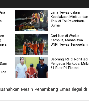
Pria
Lima Tewas dalam
Kecelakaan Minibus dan
ai
Truk di Tol Pekanbaru-
Dumai
res
Cari Ikan di Waduk
g
Kampus, Mahasiswa
nnya
UNRI Tewas Tenggelam
Seorang IRT di Rohil jadi
 Dani
Pengedar Narkoba, Miliki
61 Butir Pil Ekstasi
PUPR
Musnahkan Mesin Penambang Emas Ilegal di