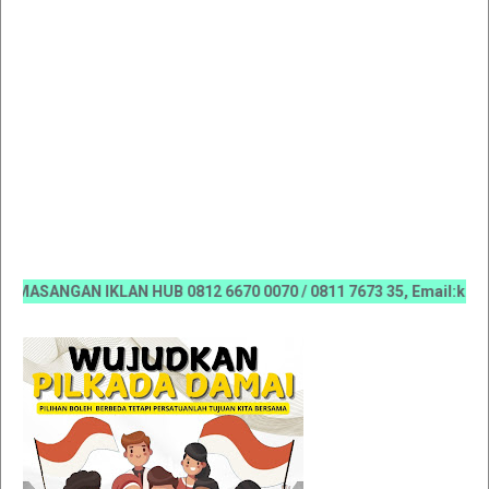
SANGAN IKLAN HUB 0812 6670 0070 / 0811 7673 35, Email:koranri