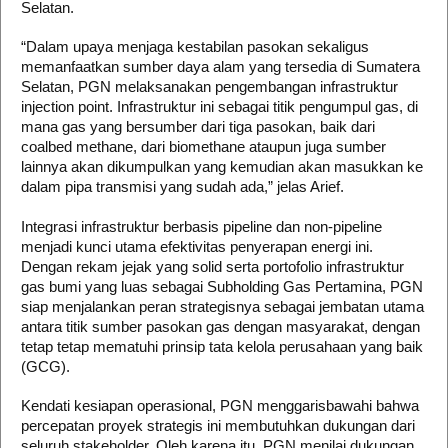
Selatan.
“Dalam upaya menjaga kestabilan pasokan sekaligus
memanfaatkan sumber daya alam yang tersedia di Sumatera
Selatan, PGN melaksanakan pengembangan infrastruktur
injection point. Infrastruktur ini sebagai titik pengumpul gas, di
mana gas yang bersumber dari tiga pasokan, baik dari
coalbed methane, dari biomethane ataupun juga sumber
lainnya akan dikumpulkan yang kemudian akan masukkan ke
dalam pipa transmisi yang sudah ada,” jelas Arief.
Integrasi infrastruktur berbasis pipeline dan non-pipeline
menjadi kunci utama efektivitas penyerapan energi ini.
Dengan rekam jejak yang solid serta portofolio infrastruktur
gas bumi yang luas sebagai Subholding Gas Pertamina, PGN
siap menjalankan peran strategisnya sebagai jembatan utama
antara titik sumber pasokan gas dengan masyarakat, dengan
tetap tetap mematuhi prinsip tata kelola perusahaan yang baik
(GCG).
Kendati kesiapan operasional, PGN menggarisbawahi bahwa
percepatan proyek strategis ini membutuhkan dukungan dari
seluruh stakeholder. Oleh karena itu, PGN menilai dukungan