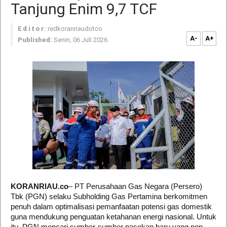
Tanjung Enim 9,7 TCF
E d i t o r:
redkoranriaudotco
A-
A+
Published:
Senin, 06 Juli 2026
KORANRIAU.co
– PT Perusahaan Gas Negara (Persero)
Tbk (PGN) selaku Subholding Gas Pertamina berkomitmen
penuh dalam optimalisasi pemanfaatan potensi gas domestik
guna mendukung penguatan ketahanan energi nasional. Untuk
itu, PGN mencari sumber-sumber pasokan baru yang non-