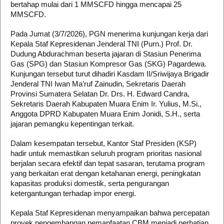
bertahap mulai dari 1 MMSCFD hingga mencapai 25
MMSCFD.
Pada Jumat (3/7/2026), PGN menerima kunjungan kerja dari
Kepala Staf Kepresidenan Jenderal TNI (Purn.) Prof. Dr.
Dudung Abdurachman beserta jajaran di Stasiun Penerima
Gas (SPG) dan Stasiun Kompresor Gas (SKG) Pagardewa.
Kunjungan tersebut turut dihadiri Kasdam II/Sriwijaya Brigadir
Jenderal TNI Iwan Ma’ruf Zainudin, Sekretaris Daerah
Provinsi Sumatera Selatan Dr. Drs. H. Edward Candra,
Sekretaris Daerah Kabupaten Muara Enim Ir. Yulius, M.Si.,
Anggota DPRD Kabupaten Muara Enim Jonidi, S.H., serta
jajaran pemangku kepentingan terkait.
Dalam kesempatan tersebut, Kantor Staf Presiden (KSP)
hadir untuk memastikan seluruh program prioritas nasional
berjalan secara efektif dan tepat sasaran, terutama program
yang berkaitan erat dengan ketahanan energi, peningkatan
kapasitas produksi domestik, serta pengurangan
ketergantungan terhadap impor energi.
Kepala Staf Kepresidenan menyampaikan bahwa percepatan
proyek pengembangan pemanfaatan CBM menjadi perhatian