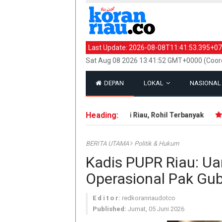
Last Update:
2026-08-08T11:41:53.395+07
Sat Aug 08 2026 13:41:52 GMT+0000 (Coord
DEPAN
LOKAL
NASIONA
Heading:
143 Hotspot Terdeteksi di Riau, Rohil Terbanyak
IRT
BERITA UTAMA
Politik & Hukum
Kadis PUPR Riau: Ua
Operasional Pak Gu
E d i t o r:
redkoranriaudotco
Published:
Jumat, 05 Juni 2026