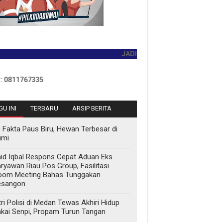
JADILAH PEMBACA PERTAMA HARI INI
7335
U INI
TERBARU
ARSIP BERITA
 Fakta Paus Biru, Hewan Terbesar di
umi
id Iqbal Respons Cepat Aduan Eks
ryawan Riau Pos Group, Fasilitasi
oom Meeting Bahas Tunggakan
esangon
tri Polisi di Medan Tewas Akhiri Hidup
kai Senpi, Propam Turun Tangan