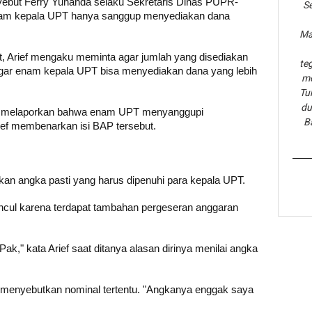
but Ferry Yunanda selaku Sekretaris Dinas PUPR-
Se
am kepala UPT hanya sanggup menyediakan dana
Ma
, Arief mengaku meminta agar jumlah yang disediakan
te
ar enam kepala UPT bisa menyediakan dana yang lebih
me
Tu
du
li melaporkan bahwa enam UPT menyanggupi
B
ief membenarkan isi BAP tersebut.
n angka pasti yang harus dipenuhi para kepala UPT.
cul karena terdapat tambahan pergeseran anggaran
ak," kata Arief saat ditanya alasan dirinya menilai angka
 menyebutkan nominal tertentu. "Angkanya enggak saya