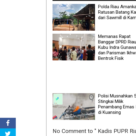
Polda Riau Amank
Ratusan Batang K
dari Sawmill di Ka
Memanas Rapat
Banggar DPRD Riau
Kubu Indra Gunawa
dan Parisman Ikh
Bentrok Fisik
Polisi Musnahkan 5
Stingkai Milik
Penambang Emas I
di Kuansing
No Comment to " Kadis PUPR Ria