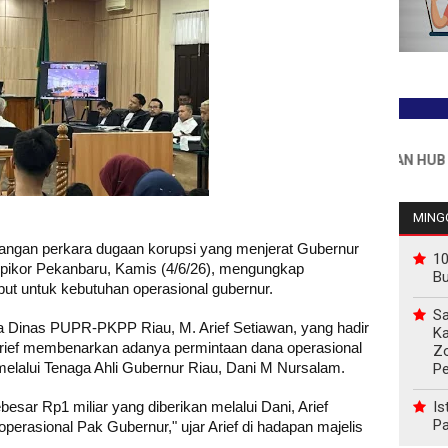
INFO PEMASANGAN IKLAN HUB : 081176
MINGG
angan perkara dugaan korupsi yang menjerat Gubernur
10
Tipikor Pekanbaru, Kamis (4/6/26), mengungkap
B
t untuk kebutuhan operasional gubernur.
Sa
la Dinas PUPR-PKPP Riau, M. Arief Setiawan, yang hadir
Ka
Arief membenarkan adanya permintaan dana operasional
Z
lalui Tenaga Ahli Gubernur Riau, Dani M Nursalam.
P
Is
esar Rp1 miliar yang diberikan melalui Dani, Arief
Pa
perasional Pak Gubernur," ujar Arief di hadapan majelis