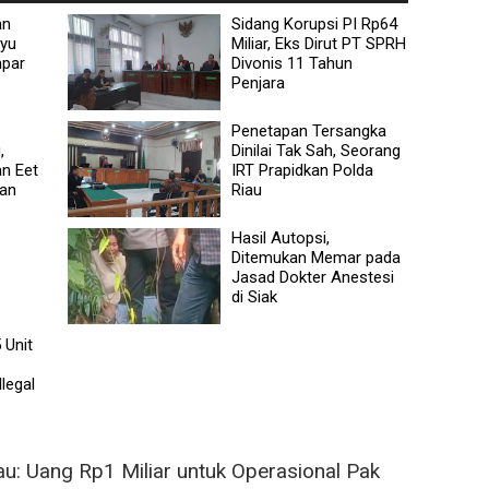
an
Sidang Korupsi PI Rp64
ayu
Miliar, Eks Dirut PT SPRH
mpar
Divonis 11 Tahun
Penjara
Penetapan Tersangka
,
Dinilai Tak Sah, Seorang
n Eet
IRT Prapidkan Polda
wan
Riau
Hasil Autopsi,
Ditemukan Memar pada
Jasad Dokter Anestesi
di Siak
 Unit
legal
u: Uang Rp1 Miliar untuk Operasional Pak