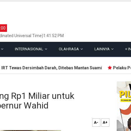
:00
inated Universal Time)1:41:52 PM
L
INTERNASIONAL
OLAHRAGA
LAINNYA
+
I
 Tewas Dersimbah Darah, Ditebas Mantan Suami
Pelaku Penemb
ng Rp1 Miliar untuk
bernur Wahid
A-
A+