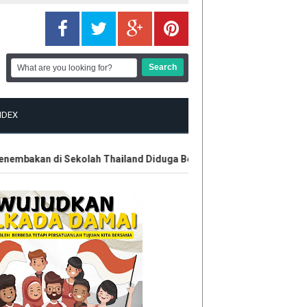
NDEX
akan di Sekolah Thailand Diduga Belajar dari Internet
Kontro