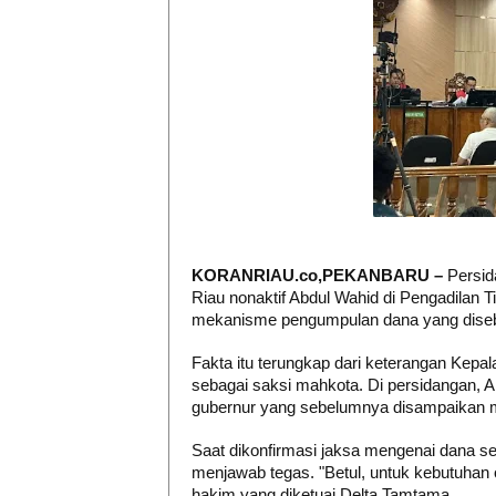
KORANRIAU.co,PEKANBARU –
Persid
Riau nonaktif Abdul Wahid di Pengadilan 
mekanisme pengumpulan dana yang disebu
Fakta itu terungkap dari keterangan Kepa
sebagai saksi mahkota. Di persidangan, 
gubernur yang sebelumnya disampaikan me
Saat dikonfirmasi jaksa mengenai dana seb
menjawab tegas. "Betul, untuk kebutuhan o
hakim yang diketuai Delta Tamtama.