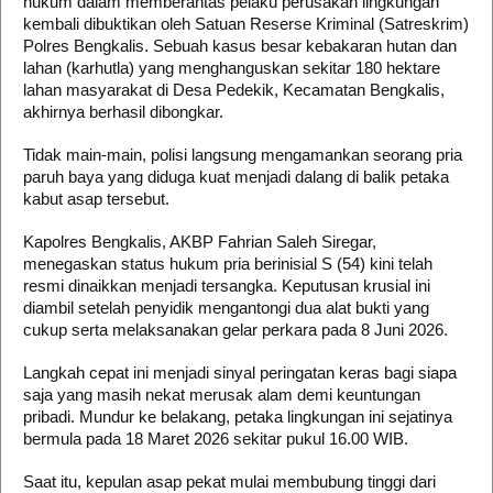
hukum dalam memberantas pelaku perusakan lingkungan
kembali dibuktikan oleh Satuan Reserse Kriminal (Satreskrim)
Polres Bengkalis. Sebuah kasus besar kebakaran hutan dan
lahan (karhutla) yang menghanguskan sekitar 180 hektare
lahan masyarakat di Desa Pedekik, Kecamatan Bengkalis,
akhirnya berhasil dibongkar.
Tidak main-main, polisi langsung mengamankan seorang pria
paruh baya yang diduga kuat menjadi dalang di balik petaka
kabut asap tersebut.
Kapolres Bengkalis, AKBP Fahrian Saleh Siregar,
menegaskan status hukum pria berinisial S (54) kini telah
resmi dinaikkan menjadi tersangka. Keputusan krusial ini
diambil setelah penyidik mengantongi dua alat bukti yang
cukup serta melaksanakan gelar perkara pada 8 Juni 2026.
Langkah cepat ini menjadi sinyal peringatan keras bagi siapa
saja yang masih nekat merusak alam demi keuntungan
pribadi. Mundur ke belakang, petaka lingkungan ini sejatinya
bermula pada 18 Maret 2026 sekitar pukul 16.00 WIB.
Saat itu, kepulan asap pekat mulai membubung tinggi dari