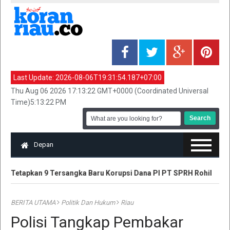
Last Update:
2026-08-06T19:31:54.187+07:00
Thu Aug 06 2026 17:13:22 GMT+0000 (Coordinated Universal
Time)5:13:22 PM
Depan
u Tetapkan 9 Tersangka Baru Korupsi Dana PI PT SPRH Rohil
Pl
BERITA UTAMA
Politik Dan Hukum
Riau
Polisi Tangkap Pembakar