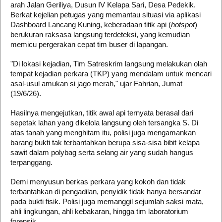
arah Jalan Geriliya, Dusun IV Kelapa Sari, Desa Pedekik.
Berkat kejelian petugas yang memantau situasi via aplikasi
Dashboard Lancang Kuning, keberadaan titik api (
hotspot
)
berukuran raksasa langsung terdeteksi, yang kemudian
memicu pergerakan cepat tim buser di lapangan.
"Di lokasi kejadian, Tim Satreskrim langsung melakukan olah
tempat kejadian perkara (TKP) yang mendalam untuk mencari
asal-usul amukan si jago merah," ujar Fahrian, Jumat
(19/6/26).
Hasilnya mengejutkan, titik awal api ternyata berasal dari
sepetak lahan yang dikelola langsung oleh tersangka S. Di
atas tanah yang menghitam itu, polisi juga mengamankan
barang bukti tak terbantahkan berupa sisa-sisa bibit kelapa
sawit dalam polybag serta selang air yang sudah hangus
terpanggang.
Demi menyusun berkas perkara yang kokoh dan tidak
terbantahkan di pengadilan, penyidik tidak hanya bersandar
pada bukti fisik. Polisi juga memanggil sejumlah saksi mata,
ahli lingkungan, ahli kebakaran, hingga tim laboratorium
forensik.