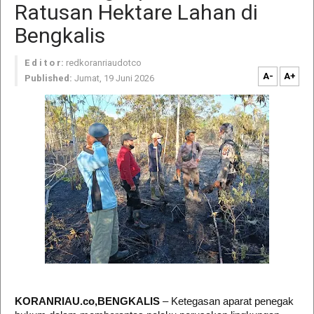
Ratusan Hektare Lahan di
Bengkalis
E d i t o r:
redkoranriaudotco
A-
A+
Published:
Jumat, 19 Juni 2026
KORANRIAU.co,BENGKALIS
– Ketegasan aparat penegak