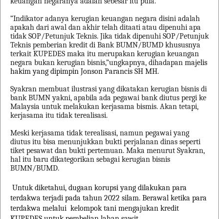
keuangan negaranya adalah sebesar itu pula.
“Indikator adanya kerugian keuangan negara disini adalah
apakah dari awal dan akhir telah ditaati atau dipenuhi apa
tidak SOP/Petunjuk Teknis. Jika tidak dipenuhi SOP/Petunjuk
Teknis pemberian kredit di Bank BUMN/BUMD khususnya
terkait KUPEDES maka itu merupakan kerugian keuangan
negara bukan kerugian bisnis,”ungkapnya, dihadapan
majelis
hakim yang dipimpin Jonson Parancis SH MH.
Syakran membuat ilustrasi yang dikatakan kerugian bisnis di
bank BUMN yakni, apabila ada pegawai bank diutus pergi ke
Malaysia untuk melakukan kerjasama bismis. Akan tetapi,
kerjasama itu tidak terealisasi.
Meski kerjasama tidak terealisasi, namun pegawai yang
diutus itu bisa menunjukkan bukti perjalanan dinas seperti
tiket pesawat dan bukti pertemuan. Maka menurut Syakran,
hal itu baru dikategorikan sebagai kerugian bisnis
BUMN/BUMD.
Untuk diketahui, dugaan korupsi yang dilakukan para
terdakwa terjadi pada tahun 2022 silam. Berawal ketika para
terdakwa melalui kelompok tani mengajukan kredit
KUPEDES untuk pembelian lahan sawit.