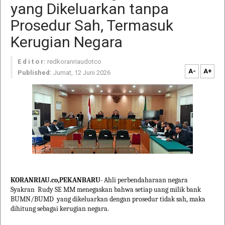
yang Dikeluarkan tanpa
Prosedur Sah, Termasuk
Kerugian Negara
E d i t o r:
redkoranriaudotco
A-
A+
Published:
Jumat, 12 Juni 2026
KORANRIAU.co,PEKANBARU-
Ahli perbendaharaan negara
Syakran Rudy SE MM menegaskan bahwa setiap uang milik bank
BUMN/BUMD yang dikeluarkan dengan prosedur tidak sah, maka
dihitung sebagai kerugian negara.