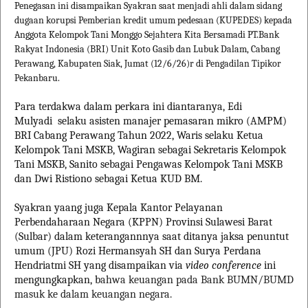
Penegasan ini disampaikan Syakran saat menjadi ahli dalam sidang
dugaan korupsi Pemberian kredit umum pedesaan (KUPEDES) kepada
Anggota Kelompok Tani Monggo Sejahtera Kita Bersamadi PT.Bank
Rakyat Indonesia (BRI) Unit Koto Gasib dan Lubuk Dalam, Cabang
Perawang, Kabupaten Siak, Jumat (12/6/26)r di Pengadilan Tipikor
Pekanbaru.
Para terdakwa dalam perkara ini diantaranya, Edi
Mulyadi selaku asisten manajer pemasaran mikro (AMPM)
BRI Cabang Perawang Tahun 2022, Waris selaku Ketua
Kelompok Tani MSKB, Wagiran sebagai Sekretaris Kelompok
Tani MSKB, Sanito sebagai Pengawas Kelompok Tani MSKB
dan Dwi Ristiono sebagai Ketua KUD BM.
Syakran yaang juga Kepala Kantor Pelayanan
Perbendaharaan Negara (KPPN) Provinsi Sulawesi Barat
(Sulbar) dalam keterangannnya saat ditanya jaksa penuntut
umum (JPU) Rozi Hermansyah SH dan Surya Perdana
Hendriatmi SH yang disampaikan via
video conference
ini
mengungkapkan, b
ahwa keuangan pada Bank BUMN/BUMD
masuk ke dalam keuangan negara.