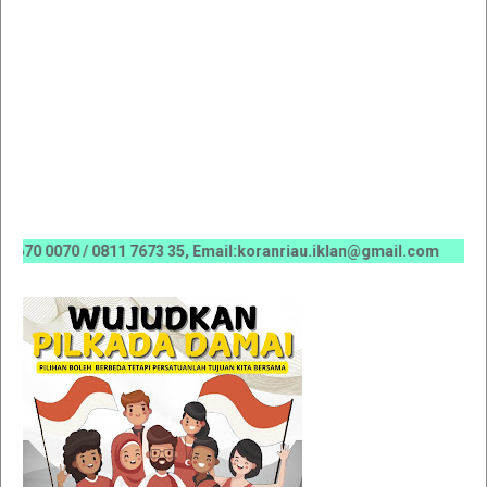
070 / 0811 7673 35, Email:koranriau.iklan@gmail.com