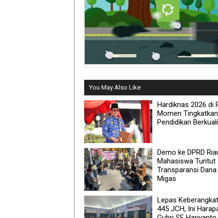
You May Also Like
Hardiknas 2026 di R
Momen Tingkatkan
Pendidikan Berkual
Demo ke DPRD Ria
Mahasiswa Tuntut
Transparansi Dana
Migas
Lepas Keberangka
445 JCH, Ini Harap
Gubri SF Hariyanto