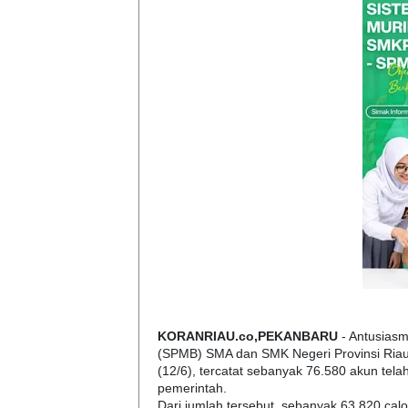
KORANRIAU.co,PEKANBARU
- Antusiasm
(SPMB) SMA dan SMK Negeri Provinsi Riau
(12/6), tercatat sebanyak 76.580 akun tela
pemerintah.
Dari jumlah tersebut, sebanyak 63.820 cal