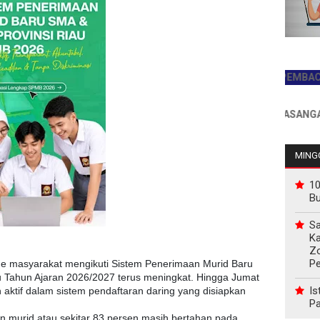
JADILAH PEMBACA PERTA
INFO PEMASANGAN IKLAN
MINGG
10
B
Sa
Ka
Z
P
e masyarakat mengikuti Sistem Penerimaan Murid Baru
 Tahun Ajaran 2026/2027 terus meningkat. Hingga Jumat
Is
h aktif dalam sistem pendaftaran daring yang disiapkan
Pa
on murid atau sekitar 83 persen masih bertahan pada