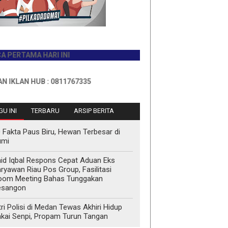
MA HARI INI
 HUB : 0811767335
U INI
TERBARU
ARSIP BERITA
 Fakta Paus Biru, Hewan Terbesar di
umi
id Iqbal Respons Cepat Aduan Eks
ryawan Riau Pos Group, Fasilitasi
oom Meeting Bahas Tunggakan
esangon
tri Polisi di Medan Tewas Akhiri Hidup
kai Senpi, Propam Turun Tangan