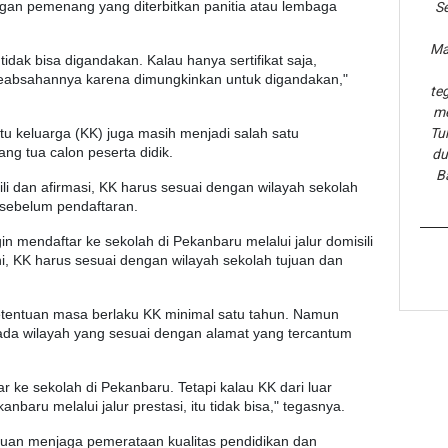
ngan pemenang yang diterbitkan panitia atau lembaga
Se
Ma
 tidak bisa digandakan. Kalau hanya sertifikat saja,
 keabsahannya karena dimungkinkan untuk digandakan,"
te
me
rtu keluarga (KK) juga masih menjadi salah satu
Tu
ng tua calon peserta didik.
du
B
li dan afirmasi, KK harus sesuai dengan wilayah sekolah
n sebelum pendaftaran.
in mendaftar ke sekolah di Pekanbaru melalui jalur domisili
 ini, KK harus sesuai dengan wilayah sekolah tujuan dan
ketentuan masa berlaku KK minimal satu tahun. Namun
pada wilayah yang sesuai dengan alamat yang tercantum
 ke sekolah di Pekanbaru. Tetapi kalau KK dari luar
nbaru melalui jalur prestasi, itu tidak bisa," tegasnya.
juan menjaga pemerataan kualitas pendidikan dan