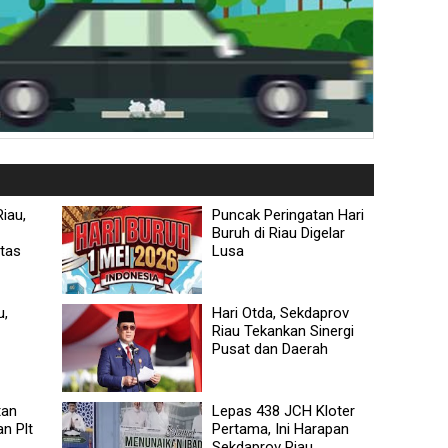
iau,
Puncak Peringatan Hari
Buruh di Riau Digelar
itas
Lusa
u,
Hari Otda, Sekdaprov
Riau Tekankan Sinergi
Pusat dan Daerah
tan
Lepas 438 JCH Kloter
an Plt
Pertama, Ini Harapan
Sekdaprov Riau