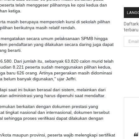
peserta telah menggeser pilihannya ke opsi kedua dan
han ketiga.
LANGG
ta masih berupaya memperoleh kursi di sekolah pilihan
Daftar
lihan berikutnya masih relatif rendah.
terbaru
Pd, mengatakan secara umum pelaksanaan SPMB hingga
stem pendaftaran yang dilakukan secara daring juga dapat
ng berarti.
76.580. Dari jumlah itu, sebanyak 63.820 calon murid telah
mudian 8.221 peserta sudah menggunakan pilihan kedua,
iga baru 626 orang. Artinya pergerakan masih didominasi
a belum banyak digunakan," ujar Jeffri.
pi saat ini bukan berasal dari sistem, melainkan dari
n administrasi yang harus dipenuhi saat mendaftar.
itemukan berkaitan dengan dokumen prestasi yang
ikat tingkat nasional dan internasional, dokumen tersebut
al sehingga proses verifikasi dapat dilakukan dengan
/kota maupun provinsi, peserta wajib melengkapi sertifikat