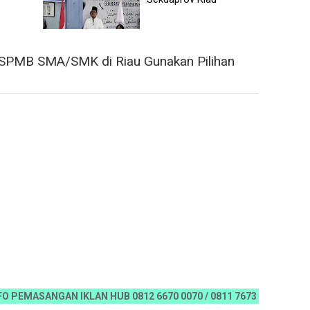
 SPMB SMA/SMK di Riau Gunakan Pilihan
SANGAN IKLAN HUB 0812 6670 0070 / 0811 7673 35, Email:koranria