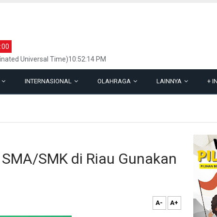
:00
inated Universal Time)10:52:14 PM
L
INTERNASIONAL
OLAHRAGA
LAINNYA
+
I
 SMA/SMK di Riau Gunakan
A-
A+