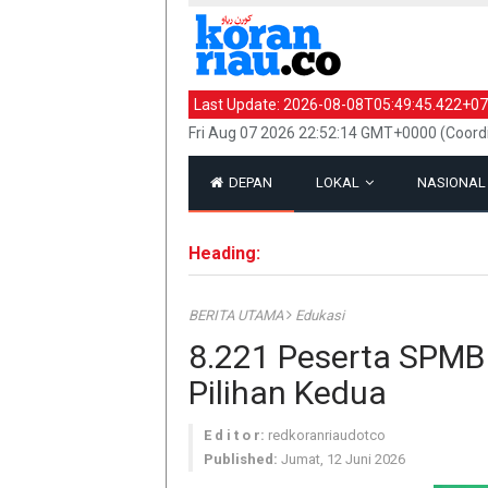
Last Update:
2026-08-08T05:49:45.422+07
Fri Aug 07 2026 22:52:14 GMT+0000 (Coord
DEPAN
LOKAL
NASIONA
Heading:
BERITA UTAMA
Edukasi
8.221 Peserta SPMB
Pilihan Kedua
E d i t o r:
redkoranriaudotco
Published:
Jumat, 12 Juni 2026