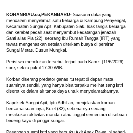
KORANRIAU.co,PEKANBARU
- Suasana duka yang
mendalam menyelimuti satu keluarga di Kampung Penyengat,
Kecamatan Sungai Apit, Kabupaten Siak. Isak tangis keluarga
dan kerabat pecah saat menyambut kedatangan jenazah
Santi alias Pia (22), seorang Ibu Rumah Tangga (IRT) yang
tewas mengenaskan setelah diterkam buaya di perairan
Sungai Metas, Dusun Mungkal.
​Peristiwa memilukan tersebut terjadi pada Kamis (11/6/2026)
sore, sekira pukul 17.30 WIB.
Korban diserang predator ganas itu tepat di depan mata
suaminya sendiri, yang hanya bisa terpaku melihat sang istri
diseret ke dalam air tanpa daya untuk menyelamatkannya.
​Kapolsek Sungai Apit, Iptu Adhifian, menjelaskan korban
bersama suaminya, Kolet (32), sebenarnya sedang
melakukan aktivitas mandah atau tinggal sementara di sebuah
bedeng kayu di pinggir sungai.
Pasangan suami istri yang bersuku Akit Anak Rawa ini sehari-