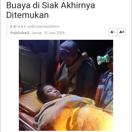
Buaya di Siak Akhirnya
Ditemukan
E d i t o r:
redkoranriaudotco
A-
A+
Published:
Jumat, 12 Juni 2026