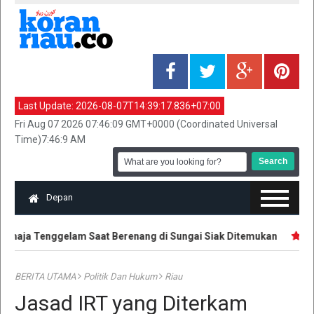
Last Update:
2026-08-07T14:39:17.836+07:00
Fri Aug 07 2026 07:46:09 GMT+0000 (Coordinated Universal
Time)7:46:9 AM
Depan
aja Tenggelam Saat Berenang di Sungai Siak Ditemukan
Hak 
BERITA UTAMA
Politik Dan Hukum
Riau
Jasad IRT yang Diterkam