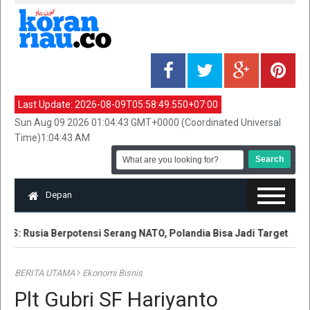
Last Update:
2026-08-09T05:58:49.550+07:00
Sun Aug 09 2026 01:04:43 GMT+0000 (Coordinated Universal
Time)1:04:43 AM
Depan
 AS: Rusia Berpotensi Serang NATO, Polandia Bisa Jadi Target
G
BERITA UTAMA
Ekonomi Bisnis
Plt Gubri SF Hariyanto