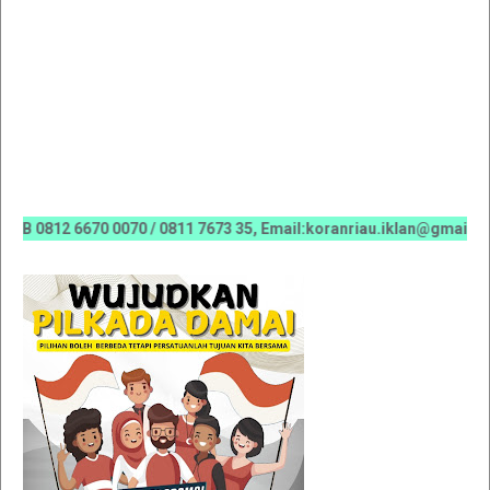
12 6670 0070 / 0811 7673 35, Email:koranriau.iklan@gmail.com