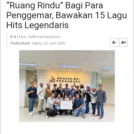
“Ruang Rindu” Bagi Para
Penggemar, Bawakan 15 Lagu
Hits Legendaris
E d i t o r:
redkoranriaudotco
A-
A+
Published:
Sabtu, 20 Juni 2026