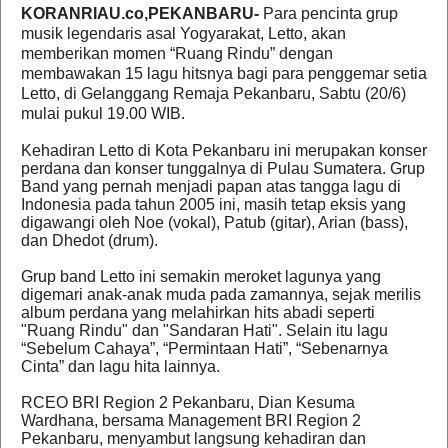
KORANRIAU.co,PEKANBARU-
Para pencinta grup
musik legendaris asal Yogyarakat, Letto, akan
memberikan momen “Ruang Rindu” dengan
membawakan 15 lagu hitsnya bagi para penggemar setia
Letto, di Gelanggang Remaja Pekanbaru, Sabtu (20/6)
mulai pukul 19.00 WIB.
Kehadiran Letto di Kota Pekanbaru ini merupakan konser
perdana dan konser tunggalnya di Pulau Sumatera. Grup
Band yang pernah menjadi papan atas tangga lagu di
Indonesia pada tahun 2005 ini, masih tetap eksis yang
digawangi oleh Noe (vokal), Patub (gitar), Arian (bass),
dan Dhedot (drum).
Grup band Letto ini semakin meroket lagunya yang
digemari anak-anak muda pada zamannya, sejak merilis
album perdana yang melahirkan hits abadi seperti
"Ruang Rindu" dan "Sandaran Hati". Selain itu lagu
“Sebelum Cahaya”, “Permintaan Hati”, “Sebenarnya
Cinta” dan lagu hita lainnya.
RCEO BRI Region 2 Pekanbaru, Dian Kesuma
Wardhana, bersama Management BRI Region 2
Pekanbaru, menyambut langsung kehadiran dan