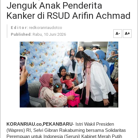
Jenguk Anak Penderita
Kanker di RSUD Arifin Achmad
E d i t o r:
redkoranriaudotco
A-
A+
Published:
Rabu, 10 Juni 2026
KORANRIAU.co,PEKANBARU
- Istri Wakil Presiden
(Wapres) RI, Selvi Gibran Rakabuming bersama Solidaritas
Perempuan untuk Indonesia (Seruni) Kabinet Merah Putih