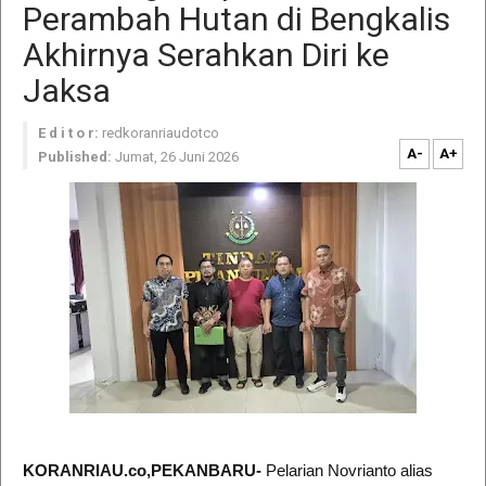
Perambah Hutan di Bengkalis
Akhirnya Serahkan Diri ke
Jaksa
E d i t o r:
redkoranriaudotco
A-
A+
Published:
Jumat, 26 Juni 2026
KORANRIAU.co,PEKANBARU-
Pelarian Novrianto alias