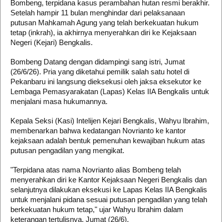
Bombeng, terpidana kasus perambahan hutan resmi berakhir.
Setelah hampir 11 bulan menghindar dari pelaksanaan
putusan Mahkamah Agung yang telah berkekuatan hukum
tetap (inkrah), ia akhirnya menyerahkan diri ke Kejaksaan
Negeri (Kejari) Bengkalis.
Bombeng Datang dengan didampingi sang istri, Jumat
(26/6/26). Pria yang diketahui pemilik salah satu hotel di
Pekanbaru ini langsung dieksekusi oleh jaksa eksekutor ke
Lembaga Pemasyarakatan (Lapas) Kelas IIA Bengkalis untuk
menjalani masa hukumannya. ​
Kepala Seksi (Kasi) Intelijen Kejari Bengkalis, Wahyu Ibrahim,
membenarkan bahwa kedatangan Novrianto ke kantor
kejaksaan adalah bentuk pemenuhan kewajiban hukum atas
putusan pengadilan yang mengikat. ​
"Terpidana atas nama Novrianto alias Bombeng telah
menyerahkan diri ke Kantor Kejaksaan Negeri Bengkalis dan
selanjutnya dilakukan eksekusi ke Lapas Kelas IIA Bengkalis
untuk menjalani pidana sesuai putusan pengadilan yang telah
berkekuatan hukum tetap," ujar Wahyu Ibrahim dalam
keterangan tertulisnya, Jumat (26/6). ​