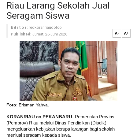
Riau Larang Sekolah Jual
Seragam Siswa
E d i t o r:
redkoranriaudotco
A-
A+
Published:
Jumat, 26 Juni 2026
Foto
: Erisman Yahya.
KORANRIAU.co,PEKANBARU
- Pemerintah Provinsi
(Pemprov) Riau melalui Dinas Pendidikan (Disdik)
mengeluarkan kebijakan berupa larangan bagi sekolah
menjual seragam kepada siswa.