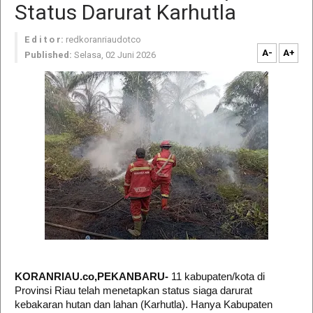
Status Darurat Karhutla
E d i t o r:
redkoranriaudotco
A-
A+
Published:
Selasa, 02 Juni 2026
KORANRIAU.co,PEKANBARU-
11 kabupaten/kota di
Provinsi Riau telah menetapkan status siaga darurat
kebakaran hutan dan lahan (Karhutla). Hanya Kabupaten