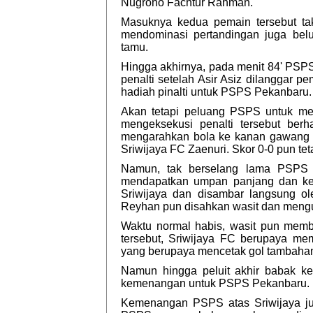
Nugroho Fachtur Rahman.
Masuknya kedua pemain tersebut t
mendominasi pertandingan juga be
tamu.
Hingga akhirnya, pada menit 84' PS
penalti setelah Asir Asiz dilanggar 
hadiah pinalti untuk PSPS Pekanbaru.
Akan tetapi peluang PSPS untuk menc
mengeksekusi penalti tersebut berh
mengarahkan bola ke kanan gawang 
Sriwijaya FC Zaenuri. Skor 0-0 pun tet
Namun, tak berselang lama PSPS k
mendapatkan umpan panjang dan ke
Sriwijaya dan disambar langsung o
Reyhan pun disahkan wasit dan mengu
Waktu normal habis, wasit pun memb
tersebut, Sriwijaya FC berupaya m
yang berupaya mencetak gol tambaha
Namun hingga peluit akhir babak ke
kemenangan untuk PSPS Pekanbaru.
Kemenangan PSPS atas Sriwijaya ju