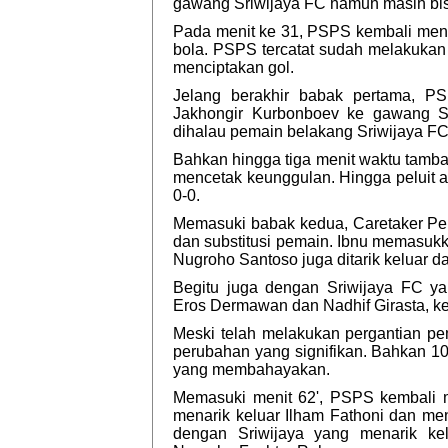
gawang Sriwijaya FC namun masih bis
Pada menit ke 31, PSPS kembali me
bola. PSPS tercatat sudah melakuka
menciptakan gol.
Jelang berakhir babak pertama, 
Jakhongir Kurbonboev ke gawang Sr
dihalau pemain belakang Sriwijaya FC
Bahkan hingga tiga menit waktu tamba
mencetak keunggulan. Hingga peluit a
0-0.
Memasuki babak kedua, Caretaker Pel
dan substitusi pemain. Ibnu memasukk
Nugroho Santoso juga ditarik keluar d
Begitu juga dengan Sriwijaya FC y
Eros Dermawan dan Nadhif Girasta, 
Meski telah melakukan pergantian p
perubahan yang signifikan. Bahkan 10
yang membahayakan.
Memasuki menit 62', PSPS kembali m
menarik keluar Ilham Fathoni dan me
dengan Sriwijaya yang menarik ke