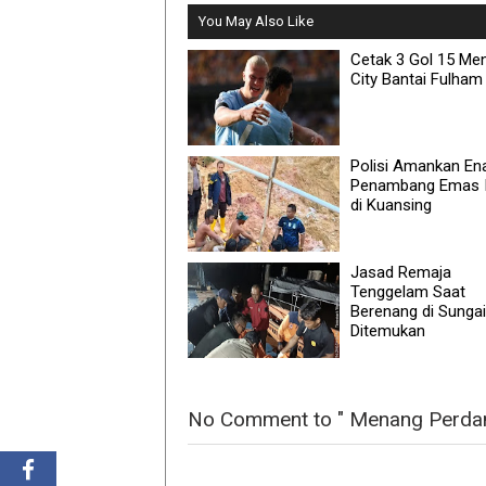
You May Also Like
Cetak 3 Gol 15 Men
City Bantai Fulham
Polisi Amankan E
Penambang Emas I
di Kuansing
Jasad Remaja
Tenggelam Saat
Berenang di Sungai
Ditemukan
No Comment to " Menang Perdana