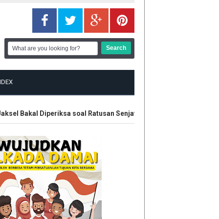
NDEX
l Bakal Diperiksa soal Ratusan Senjata
Polisi Amankan Enam 