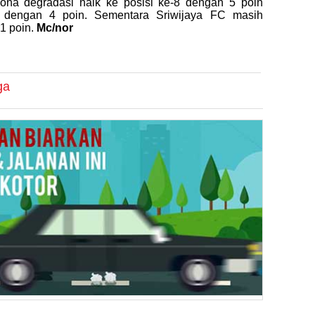
na degradasi naik ke posisi ke-8 dengan 5 poin
9 dengan 4 poin. Sementara Sriwijaya FC masih
1 poin.
Mc/nor
ga