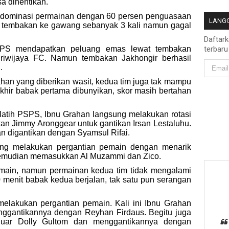
a dihentikan.
ndominasi permainan dengan 60 persen penguasaan
LANGG
n tembakan ke gawang sebanyak 3 kali namun gagal
Daftar
PSPS mendapatkan peluang emas lewat tembakan
terbaru
iwijaya FC. Namun tembakan Jakhongir berhasil
.
han yang diberikan wasit, kedua tim juga tak mampu
khir babak pertama dibunyikan, skor masih bertahan
atih PSPS, Ibnu Grahan langsung melakukan rotasi
an Jimmy Aronggear untuk gantikan Irsan Lestaluhu.
an digantikan dengan Syamsul Rifai.
ang melakukan pergantian pemain dengan menarik
kemudian memasukkan Al Muzammi dan Zico.
emain, namun permainan kedua tim tidak mengalami
 menit babak kedua berjalan, tak satu pun serangan
elakukan pergantian pemain. Kali ini Ibnu Grahan
nggantikannya dengan Reyhan Firdaus. Begitu juga
luar Dolly Gultom dan menggantikannya dengan