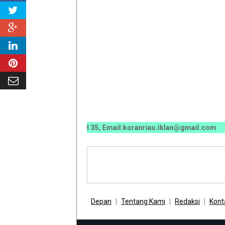
0070 / 0811 7673 35, Email:koranriau.iklan@gmail.com
Depan
Tentang Kami
Redaksi
Kont