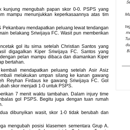
Se
ak kunjung mengubah papan skor 0-0. PSPS yang
lum mampu menunjukkan keperkasaannya atas tim
Ma
te
PS Pekanbaru mendapatkan peluang lewat tendangan
me
pemain belakang Sriwijaya FC. Wasit pun memberikan
Tu
du
etak gol itu sirna setelah Christian Santos yang
B
asil digagalkan Kiper Sriwijaya FC. Santos yang
dengan pelan mampu dibaca dan diamankan Kiper
ap bertahan.
embali mendapatkan peluang setelah Asir Asiz
mbali melakukan umpan silang ke kanan gawang
leh Reyhan Firdaus ke gawang Sriwijaya FC. Gol
bah skor menjadi 1-0 untuk PSPS.
erikan 7 menit waktu tambahan. Dalam injury time
embalas gol PSPS. Begitu juga dengan tuan rumah
n.
dua dibunyikan wasit, skor 1-0 tidak berubah dan
ga mengubah posisi klasemen sementara Grup A.