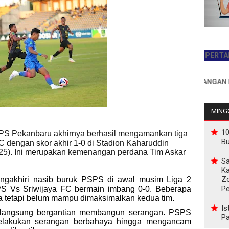
JADILAH PEMBACA PERTAMA HARI 
INFO PEMASANGAN IKLAN HU
MINGG
10
PS Pekanbaru akhirnya berhasil mengamankan tiga
B
C dengan skor akhir 1-0 di Stadion Kaharuddin
/25). Ini merupakan kemenangan perdana Tim Askar
Sa
Ka
Z
ngakhiri nasib buruk PSPS di awal musim Liga 2
P
PS Vs Sriwijaya FC bermain imbang 0-0. Beberapa
ma tetapi belum mampu dimaksimalkan kedua tim.
Is
m langsung bergantian membangun serangan. PSPS
Pa
elakukan serangan berbahaya hingga mengancam