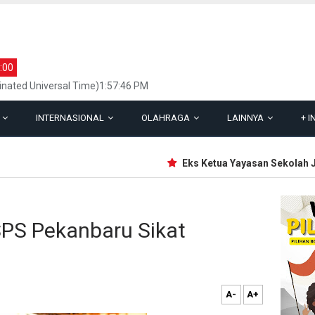
:00
inated Universal Time)1:57:46 PM
L
INTERNASIONAL
OLAHRAGA
LAINNYA
+
I
Eks Ketua Yayasan Sekolah Jakse
PS Pekanbaru Sikat
A-
A+