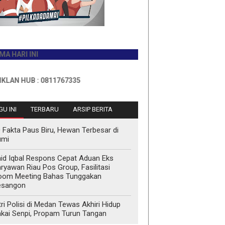
INI
B : 0811767335
U INI
TERBARU
ARSIP BERITA
 Fakta Paus Biru, Hewan Terbesar di
umi
id Iqbal Respons Cepat Aduan Eks
ryawan Riau Pos Group, Fasilitasi
oom Meeting Bahas Tunggakan
esangon
tri Polisi di Medan Tewas Akhiri Hidup
kai Senpi, Propam Turun Tangan