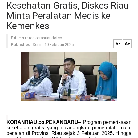
Kesehatan Gratis, Diskes Riau
Minta Peralatan Medis ke
Kemenkes
E d i t o r:
redkoranriaudotco
A-
A+
Published:
Senin, 10 Februari 2025
KORANRIAU.co,PEKANBARU
– Program pemeriksaan
kesehatan gratis yang dicanangkan pemerintah mulai
berjalan di Provinsi Riau sejak 3 Februari 2025. Hingga