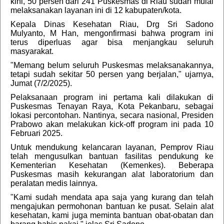
kini, 50 persen dari 241 Puskesmas di Riau sudah mulai
melaksanakan layanan ini di 12 kabupaten/kota.
Kepala Dinas Kesehatan Riau, Drg Sri Sadono
Mulyanto, M Han, mengonfirmasi bahwa program ini
terus diperluas agar bisa menjangkau seluruh
masyarakat.
"Memang belum seluruh Puskesmas melaksanakannya,
tetapi sudah sekitar 50 persen yang berjalan," ujarnya,
Jumat (7/2/2025).
Pelaksanaan program ini pertama kali dilakukan di
Puskesmas Tenayan Raya, Kota Pekanbaru, sebagai
lokasi percontohan. Nantinya, secara nasional, Presiden
Prabowo akan melakukan kick-off program ini pada 10
Februari 2025.
Untuk mendukung kelancaran layanan, Pemprov Riau
telah mengusulkan bantuan fasilitas pendukung ke
Kementerian Kesehatan (Kemenkes). Beberapa
Puskesmas masih kekurangan alat laboratorium dan
peralatan medis lainnya.
"Kami sudah mendata apa saja yang kurang dan telah
mengajukan permohonan bantuan ke pusat. Selain alat
kesehatan, kami juga meminta bantuan obat-obatan dan