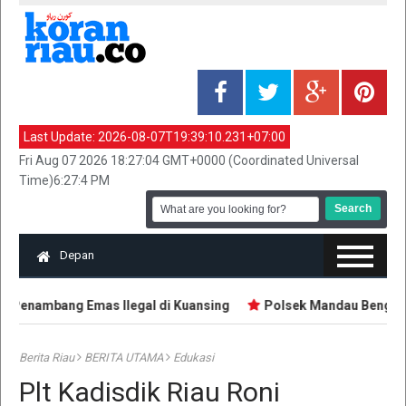
Last Update:
2026-08-07T19:39:10.231+07:00
Fri Aug 07 2026 18:27:04 GMT+0000 (Coordinated Universal
Time)6:27:4 PM
Depan
 Penambang Emas Ilegal di Kuansing
Polsek Mandau Bengkali
Berita Riau
BERITA UTAMA
Edukasi
Plt Kadisdik Riau Roni