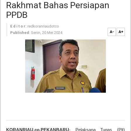
Rakhmat Bahas Persiapan
PPDB
E d i t o r:
redkoranriaudotco
A-
A+
Published:
Senin, 20 Mei 2024
KORANRIAU.co,PEKANBARU
- Pelaksana Tugas (Plt)