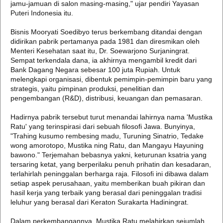
jamu-jamuan di salon masing-masing," ujar pendiri Yayasan
Puteri Indonesia itu.
Bisnis Mooryati Soedibyo terus berkembang ditandai dengan
didirikan pabrik pertamanya pada 1981 dan diresmikan oleh
Menteri Kesehatan saat itu, Dr. Soewarjono Surjaningrat.
Sempat terkendala dana, ia akhirnya mengambil kredit dari
Bank Dagang Negara sebesar 100 juta Rupiah. Untuk
melengkapi organisasi, dibentuk pemimpin-pemimpin baru yang
strategis, yaitu pimpinan produksi, penelitian dan
pengembangan (R&D), distribusi, keuangan dan pemasaran.
Hadirnya pabrik tersebut turut menandai lahirnya nama 'Mustika
Ratu' yang terinspirasi dari sebuah filosofi Jawa. Bunyinya,
"Trahing kusumo rembesing madu, Turuning Sinatrio, Tedake
wong amorotopo, Mustika ning Ratu, dan Mangayu Hayuning
bawono." Terjemahan bebasnya yakni, keturunan ksatria yang
tersaring ketat, yang berperilaku penuh prihatin dan kesadaran,
terlahirlah peninggalan berharga raja. Filosofi ini dibawa dalam
setiap aspek perusahaan, yaitu memberikan buah pikiran dan
hasil kerja yang terbaik yang berasal dari peninggalan tradisi
leluhur yang berasal dari Keraton Surakarta Hadiningrat.
Dalam perkembangannya, Mustika Ratu melahirkan sejumlah