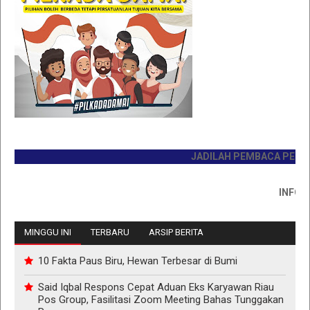
JADILAH PEMBACA PERTAMA HA
INFO PEMAS
MINGGU INI
TERBARU
ARSIP BERITA
10 Fakta Paus Biru, Hewan Terbesar di Bumi
Said Iqbal Respons Cepat Aduan Eks Karyawan Riau
Pos Group, Fasilitasi Zoom Meeting Bahas Tunggakan