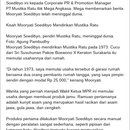
Soedibyo ini kepada Corporate PR & Promotion Manager
PT.Mustika Ratu tbk Mega Angkasa. Mega membenarkan berita
Mooryati Soedibyo telah meninggal dunia.
Kisah Mooryati Soedibyo Mendirikan Mustika Ratu
Mooryati Soedibyo, pendiri Mustika Ratu, meninggal dunia.
Foto: Agung Pambudhy
Mooryati Soedibyo mendirikan Mustika Ratu pada 1973. Cucu
dari Sri Susuhunan Pakoe Boewono X Keraton Surakarta itu
memulai usahannya dari rumah.
"Di tahun 1973, saya memulai usaha tersebut di garasi rumah
bersama dua orang pembantu rumah tangga, yang saya pimpin
sendiri dengan modal Rp 25.000," kenang Mooryati.
Wanita yang pernah menjadi Wakil Ketua MPR ini memulai
usaha dengan membuat produk jamu. Ramuan pertamanya
adalah kunyit asam yang merupakan hasil racikan dari asam
jawa, gula jawa, dan cengkeh.
Produksi pertama dilakukan Mooryati Soedibyo secara manual
dengan peralatan sangat sederhana, seperti pipisan dan
lumpang batu. Hasilnya ternyata kurang memuaskan