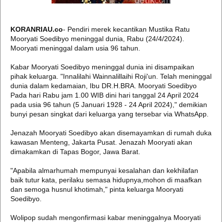
KORANRIAU.co
- Pendiri merek kecantikan Mustika Ratu
Mooryati Soedibyo meninggal dunia, Rabu (24/4/2024).
Mooryati meninggal dalam usia 96 tahun.
Kabar Mooryati Soedibyo meninggal dunia ini disampaikan
pihak keluarga. "Innalilahi Wainnalillaihi Roji'un. Telah meninggal
dunia dalam kedamaian, Ibu DR.H.BRA. Mooryati Soedibyo
Pada hari Rabu jam 1.00 WIB dini hari tanggal 24 April 2024
pada usia 96 tahun (5 Januari 1928 - 24 April 2024)," demikian
bunyi pesan singkat dari keluarga yang tersebar via WhatsApp.
Jenazah Mooryati Soedibyo akan disemayamkan di rumah duka
kawasan Menteng, Jakarta Pusat. Jenazah Mooryati akan
dimakamkan di Tapas Bogor, Jawa Barat.
"Apabila almarhumah mempunyai kesalahan dan kekhilafan
baik tutur kata, perilaku semasa hidupnya,mohon di maafkan
dan semoga husnul khotimah," pinta keluarga Mooryati
Soedibyo.
Wolipop sudah mengonfirmasi kabar meninggalnya Mooryati