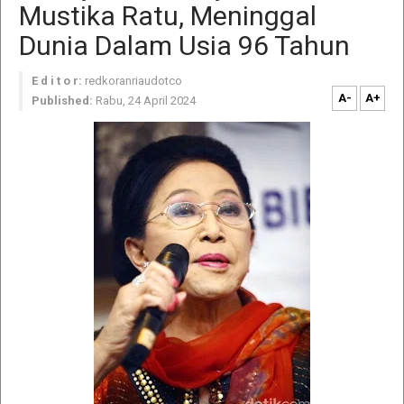
Mustika Ratu, Meninggal
Dunia Dalam Usia 96 Tahun
E d i t o r:
redkoranriaudotco
A-
A+
Published:
Rabu, 24 April 2024