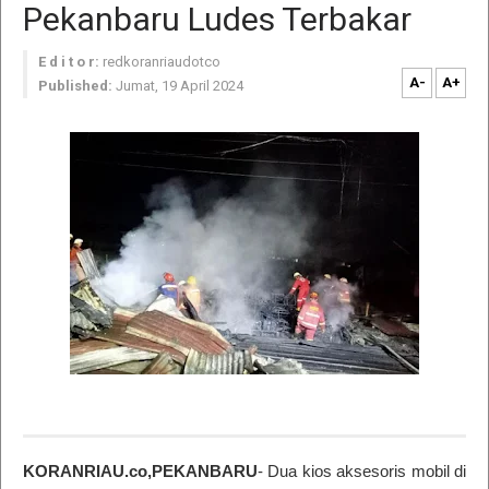
Pekanbaru Ludes Terbakar
E d i t o r:
redkoranriaudotco
A-
A+
Published:
Jumat, 19 April 2024
KORANRIAU.co,PEKANBARU
- Dua kios aksesoris mobil di