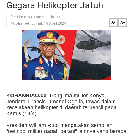
Gegara Helikopter Jatuh
E d i t o r:
redkoranriaudotco
A-
A+
Published:
Jumat, 19 April 2024
KORANRIAU.co-
Panglima militer Kenya,
Jenderal Francis Omondi Ogolla, tewas dalam
kecelakaan helikopter di daerah terpencil pada
Kamis (18/4).
Presiden William Ruto mengatakan sembilan
"petinggi militer gagah berani" lainnya yang berada