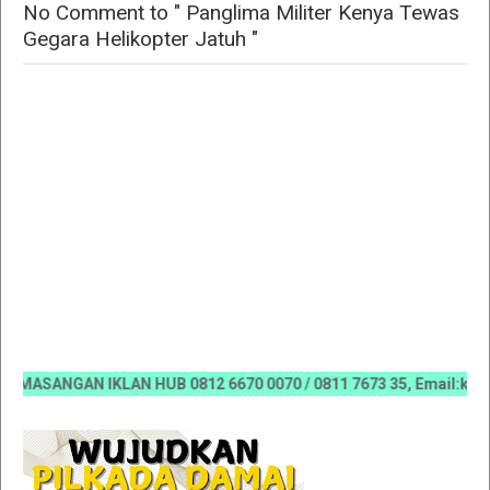
No Comment to " Panglima Militer Kenya Tewas
Gegara Helikopter Jatuh "
SANGAN IKLAN HUB 0812 6670 0070 / 0811 7673 35, Email:koranri