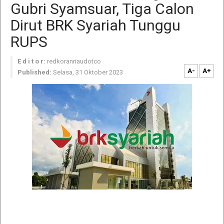
Gubri Syamsuar, Tiga Calon
Dirut BRK Syariah Tunggu
RUPS
E d i t o r:
redkoranriaudotco
A-
A+
Published:
Selasa, 31 Oktober 2023