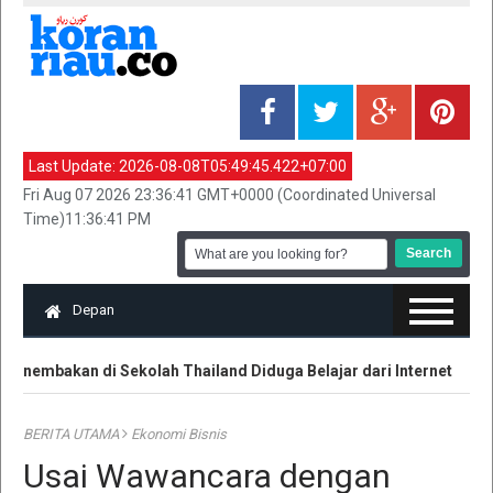
Last Update:
2026-08-08T05:49:45.422+07:00
Fri Aug 07 2026 23:36:41 GMT+0000 (Coordinated Universal
Time)11:36:41 PM
Depan
enembakan di Sekolah Thailand Diduga Belajar dari Internet
K
BERITA UTAMA
Ekonomi Bisnis
Usai Wawancara dengan