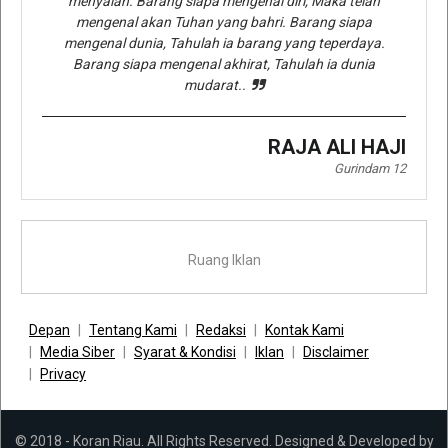
menyalah. Barang siapa mengenal diri, Maka telah
mengenal akan Tuhan yang bahri. Barang siapa
mengenal dunia, Tahulah ia barang yang teperdaya.
Barang siapa mengenal akhirat, Tahulah ia dunia
mudarat..
RAJA ALI HAJI
Gurindam 12
Ruang Iklan
Depan
Tentang Kami
Redaksi
Kontak Kami
Media Siber
Syarat & Kondisi
Iklan
Disclaimer
Privacy
© 2018 - Koran Riau. All Rights Reserved. Designed & Developed by