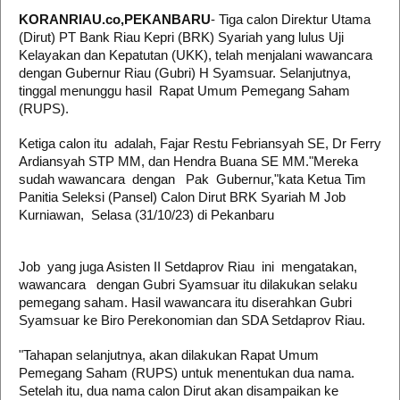
KORANRIAU.co,PEKANBARU
-
Tiga calon Direktur Utama
(Dirut) PT Bank Riau Kepri (BRK) Syariah yang lulus Uji
Kelayakan dan Kepatutan (UKK), telah menjalani wawancara
dengan
Gubernur Riau (Gubri) H Syamsuar. Selanjutnya,
tinggal menunggu hasil
Rapat Umum Pemegang Saham
(RUPS).
Ketiga calon itu adalah,
Fajar Restu Febriansyah SE, Dr Ferry
Ardiansyah STP MM, dan Hendra Buana SE MM."Mereka
sudah wawancara dengan Pak Gubernur,"kata
Ketua Tim
Panitia Seleksi (Pansel) Calon Dirut BRK Syariah M Job
Kurniawan,
Selasa (31/10/23) di Pekanbaru
Job yang juga Asisten II Setdaprov Riau ini mengatakan,
wawancara dengan Gubri Syamsuar itu dilakukan selaku
pemegang saham. Hasil
wawancara itu diserahkan Gubri
Syamsuar ke Biro Perekonomian dan SDA Setdaprov Riau.
"Tahapan selanjutnya, akan dilakukan Rapat Umum
Pemegang Saham (RUPS) untuk menentukan dua nama.
Setelah itu,
dua nama calon Dirut akan
disampaikan ke