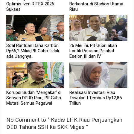
Optimis Iven RITEX 2026
Berkantor di Stadion Utama
Sukses
Riau
Soal Bantuan Dana Karbon
26 Mei Ini, Plt Gubri akan
Rp66,2 Miliar,Plt Gubri:Tidak
Lantik Ratusan Pejabat
ada Uangnya..
Eselon III dan IV
Korupsi Sudah 'Mengakar' di
Realisasi Investasi Riau
Setwan DPRD Riau, Plt Gubri
Triwulan I Tembus Rp12,85
Mutasi Semua Pegawai
Triliun
No Comment to " Kadis LHK Riau Perjuangkan
DED Tahura SSH ke SKK Migas "