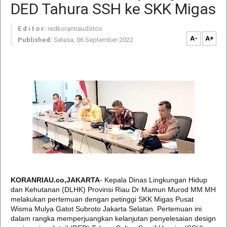
DED Tahura SSH ke SKK Migas
E d i t o r:
redkoranriaudotco
A-
A+
Published:
Selasa, 06 September 2022
KORANRIAU.co,JAKARTA
- Kepala Dinas Lingkungan Hidup
dan Kehutanan (DLHK) Provinsi Riau Dr Mamun Murod MM MH
melakukan pertemuan dengan petinggi SKK Migas Pusat
Wisma Mulya Gatot Subroto Jakarta Selatan. Pertemuan ini
dalam rangka memperjuangkan kelanjutan penyelesaian design