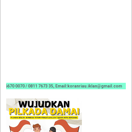
0 0070 / 0811 7673 35, Email:koranriau.iklan@gmail.com