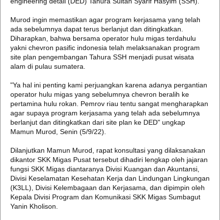
engineering detail (DED) Tahura Sultan Syarif Hasyim (SSH).
Murod ingin memastikan agar program kerjasama yang telah
ada sebelumnya dapat terus berlanjut dan ditingkatkan.
Diharapkan, bahwa bersama operator hulu migas terdahulu
yakni chevron pasific indonesia telah melaksanakan program
site plan pengembangan Tahura SSH menjadi pusat wisata
alam di pulau sumatera.
"Ya hal ini penting kami perjuangkan karena adanya pergantian
operator hulu migas yang sebelumnya chevron beralih ke
pertamina hulu rokan. Pemrov riau tentu sangat mengharapkan
agar supaya program kerjasama yang telah ada sebelumnya
berlanjut dan ditingkatkan dari site plan ke DED" ungkap
Mamun Murod, Senin (5/9/22).
Dilanjutkan Mamun Murod, rapat konsultasi yang dilaksanakan
dikantor SKK Migas Pusat tersebut dihadiri lengkap oleh jajaran
fungsi SKK Migas diantaranya Divisi Kuangan dan Akuntansi,
Divisi Keselamatan Kesehatan Kerja dan Lindungan Lingkungan
(K3LL), Divisi Kelembagaan dan Kerjasama, dan dipimpin oleh
Kepala Divisi Program dan Komunikasi SKK Migas Sumbagut
Yanin Kholison.