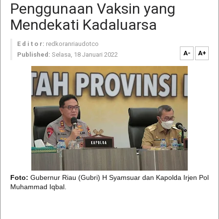
Penggunaan Vaksin yang
Mendekati Kadaluarsa
E d i t o r:
redkoranriaudotco
A-
A+
Published:
Selasa, 18 Januari 2022
Foto:
Gubernur Riau (Gubri) H Syamsuar dan Kapolda Irjen Pol
Muhammad Iqbal.