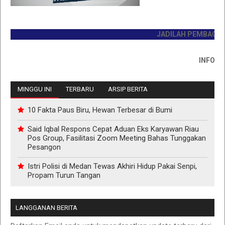
JADILAH PEMBACA PERTA
INFO PEMAS
MINGGU INI
TERBARU
ARSIP BERITA
10 Fakta Paus Biru, Hewan Terbesar di Bumi
Said Iqbal Respons Cepat Aduan Eks Karyawan Riau
Pos Group, Fasilitasi Zoom Meeting Bahas Tunggakan
Pesangon
Istri Polisi di Medan Tewas Akhiri Hidup Pakai Senpi,
Propam Turun Tangan
LANGGANAN BERITA