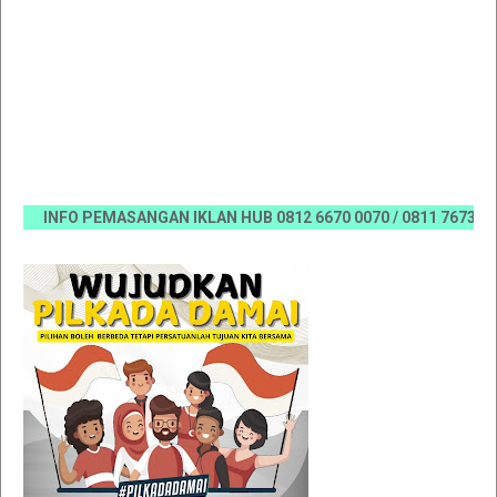
INFO PEMASANGAN IKLAN HUB 0812 6670 0070 / 0811 7673 35, Ema