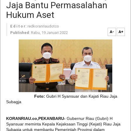
Jaja Bantu Permasalahan
Hukum Aset
E d i t o r:
redkoranriaudotco
A-
A+
Published:
Rabu, 19 Januari 2022
Foto:
Gubri H Syansuar dan Kajati Riau Jaja
Subagja
KORANRIAU.co,PEKANBARU-
Gubernur Riau (Gubri) H
Syansuar meminta Kepala Kejaksaan Tinggi (Kejati) Riau Jaja
Subagja untuk membantu Pemerintah Provinsi dalam