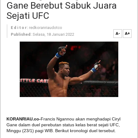
Gane Berebut Sabuk Juara
Sejati UFC
E d i t o r:
redkoranriaudotco
A-
A+
Published:
Selasa, 18 Januari 2022
KORANRIAU.co-
Francis Ngannou akan menghadapi Ciryl
Gane dalam duel perebutan status kelas berat sejati UFC,
Minggu (23/1) pagi WIB. Berikut kronologi duel tersebut.