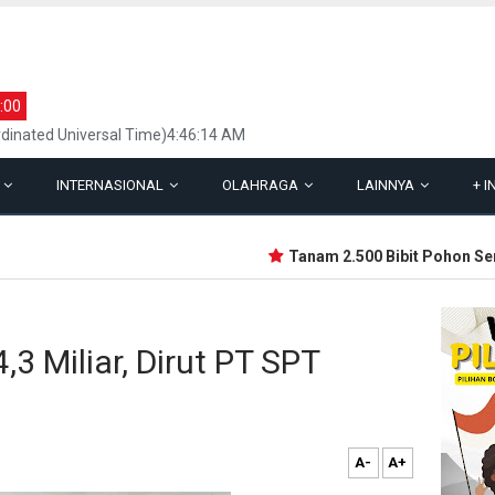
:00
dinated Universal Time)4:46:14 AM
L
INTERNASIONAL
OLAHRAGA
LAINNYA
+
I
Tanam 2.500 Bibit Pohon Sempe
3 Miliar, Dirut PT SPT
A-
A+