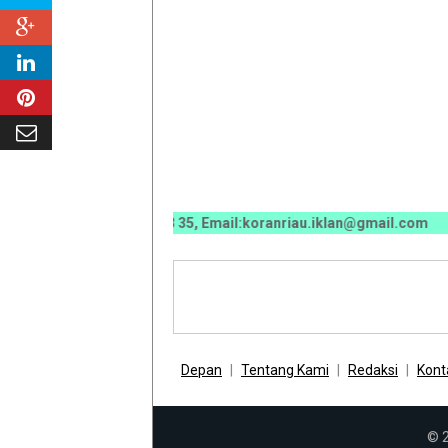
0070 / 0811 7673 35, Email:koranriau.iklan@gmail.com
Depan
Tentang Kami
Redaksi
Kont
© 2