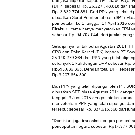
dan jasa titip olah kepada PT. Sawit Raya
(DPP) sebesar Rp. 26.227.748.818 dan Paj
Rp. 2.622.774.881. Dari PPN yang telah di
dibuatkan Surat Pemberitahuan (SPT) Masa 
pembetulan ke 1 tanggal 14 April 2015 de
Direktur Utama hanya menyetorkan PPN yan
sebesar Rp. 94.707.044, dari jumlah yang 
Selanjutnya, untuk bulan Agustus 2014, 
CPO dan Palm Kernel (PK) kepada PT Sawi
25.140.279.364 dan PPN yang telah dipung
sebanyak 1 kali dengan DPP sebesar Rp. 6
Rp693.636.363. Dengan total DPP sebesar
Rp 3.207.664.300.
Dari PPN yang telah dipungut oleh PT. S
dibuatkan SPT Masa Agustus 2014 dengan s
tanggal 3 Juni 2015 dengan status kurang
menyetorkan PPN yang telah dipungut dari
tersebut sebesar Rp. 337,615,368 dari ju
"Demikian juga transaksi dengan perusahaa
pendapatan negara sebesar Rp14.377.061.