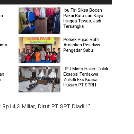
,
Ibu Tiri Siksa Bocah
an
Pakai Batu dan Kayu
Hingga Tewas, Jadi
Tersangka
n
Polsek Pujud Rohil
inta
Amankan Residivis
Pengedar Sabu
JPU Minta Hakim Tolak
an
Eksepsi Terdakwa
n
Zulkifli Eks Kuasa
Hukum PT SPRH
p14,3 Miliar, Dirut PT SPT Diadili "