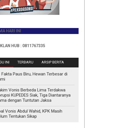
INI
B : 0811767335
U INI
TERBARU
ARSIP BERITA
 Fakta Paus Biru, Hewan Terbesar di
umi
kim Vonis Berbeda Lima Terdakwa
rupsi KUPEDES Siak, Tiga Diantaranya
ma dengan Tuntutan Jaksa
al Vonis Abdul Wahid, KPK Masih
lum Tentukan Sikap