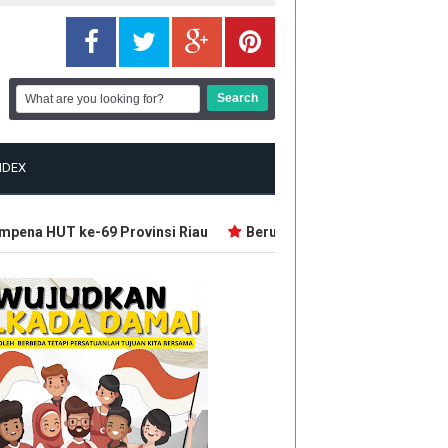
NDEX
na HUT ke-69 Provinsi Riau
Beruang Serang Petani Karet di P