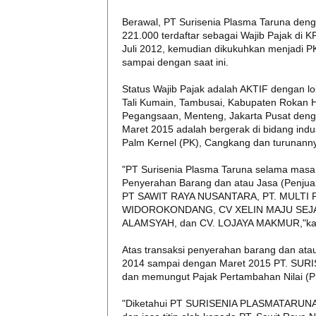
Berawal, PT Surisenia Plasma Taruna den
221.000 terdaftar sebagai Wajib Pajak di 
Juli 2012, kemudian dikukuhkan menjadi P
sampai dengan saat ini.
Status Wajib Pajak adalah AKTIF dengan lok
Tali Kumain, Tambusai, Kabupaten Rokan H
Pegangsaan, Menteng, Jakarta Pusat deng
Maret 2015 adalah bergerak di bidang indu
Palm Kernel (PK), Cangkang dan turunann
"PT Surisenia Plasma Taruna selama masa
Penyerahan Barang dan atau Jasa (Penjuala
PT SAWIT RAYA NUSANTARA, PT. MULTI 
WIDOROKONDANG, CV XELIN MAJU SEJA
ALAMSYAH, dan CV. LOJAYA MAKMUR,"kat
Atas transaksi penyerahan barang dan atau
2014 sampai dengan Maret 2015 PT. SURI
dan memungut Pajak Pertambahan Nilai (PP
"Diketahui PT SURISENIA PLASMATARUNA p