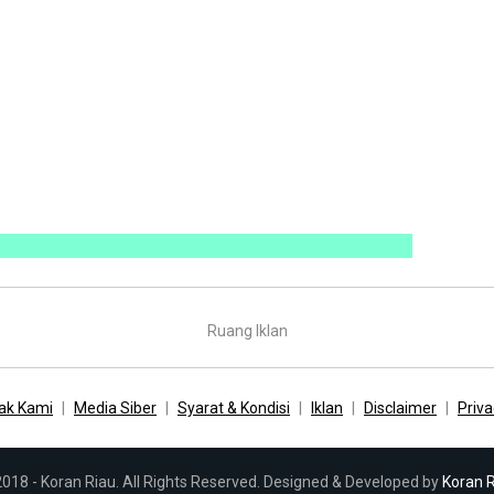
Ruang Iklan
ak Kami
Media Siber
Syarat & Kondisi
Iklan
Disclaimer
Priva
018 - Koran Riau. All Rights Reserved. Designed & Developed by
Koran 