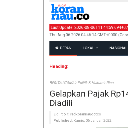
Last Update:
2026-08-06T11:44:59.694+07
Thu Aug 06 2026 04:46:14 GMT+0000 (Coor
DEPAN
LOKAL
NASIONA
Heading:
BERITA UTAMA
Politik & Hukum
Riau
Gelapkan Pajak Rp14,
Diadili
E d i t o r:
redkoranriaudotco
Published:
Kamis, 06 Januari 2022