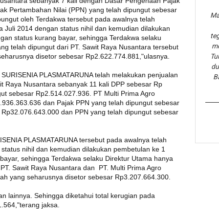
 Nusantara sebanyak 7 kali dengan Dasar Pengenaan Pajak
ak Pertambahan Nilai (PPN) yang telah dipungut sebesar
Ma
pungut oleh Terdakwa tersebut pada awalnya telah
Juli 2014 dengan status nihil dan kemudian dilakukan
te
ngan status kurang bayar, sehingga Terdakwa selaku
me
g telah dipungut dari PT. Sawit Raya Nusantara tersebut
seharusnya disetor sebesar Rp2.622.774.881,"ulasnya.
Tu
du
PT. SURISENIA PLASMATARUNA telah melakukan penjualan
B
t Raya Nusantara sebanyak 11 kali DPP sebesar Rp
ut sebesar Rp2.514.027.936. PT Multi Prima Agro
.936.363.636 dan Pajak PPN yang telah dipungut sebesar
 Rp32.076.643.000 dan PPN yang telah dipungut sebesar
URISENIA PLASMATARUNA tersebut pada awalnya telah
tatus nihil dan kemudian dilakukan pembetulan ke 1
 bayar, sehingga Terdakwa selaku Direktur Utama hanya
 PT. Sawit Raya Nusantara dan PT. Multi Prima Agro
mlah yang seharusnya disetor sebesar Rp3.207.664.300.
n lainnya. Sehingga diketahui total kerugian pada
564,"terang jaksa.