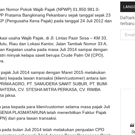
LANGG
gan Nomor Pokok Wajib Pajak (NPWP) 01.850.981.0-
KPP Pratama Bangkinang Pekanbaru sejak tanggal sejak 23
Daftar
KP (Pengusaha Kena Pajak) pada tanggal 24 Juli 2012 dan
terbaru
asi usaha Wajib Pajak, di Jl. Lintas Pasir Sosa – KM 33,
ulu, Riau dan Lokasi Kantor, Jalan Tambak Nomor 33 A,
an Kegiatan usaha pada masa Juli 2014 sampai dengan
stri minyak kelapa sawit berupa Crude Palm Oil (CPO),
ya.
 pajak Juli 2014 sampai dengan Maret 2015 melakukan
n) kepada lawan transaksi (klien/customer) antara lain
PRIMA AGRO, PT. SAMUDERA SAWIT SUBUR, PT. BUMI
HTERA, CV. STESHA MITRA PERKASA, CV. RIMBA
a jaksa.
 jasa kepada para klien/customer selama masa pajak Juli
SENIA PLASMATARUNA telah menerbitkan Faktur Pajak
N) dari para lawan transaksi.
ada bulan Juli 2014 telah melakukan penjualan CPO
Se