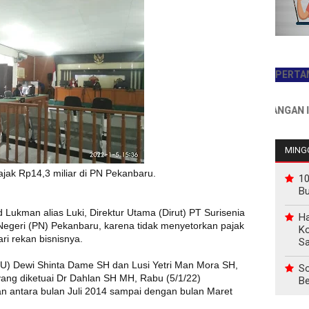
JADILAH PEMBACA PERTAMA HARI 
INFO PEMASANGAN IKLAN HU
MINGG
jak Rp14,3 miliar di PN Pekanbaru.
10
B
 Lukman alias Luki, Direktur Utama (Dirut) PT Surisenia
Ha
 Negeri (PN) Pekanbaru, karena tidak menyetorkan pajak
Ko
ri rekan bisnisnya.
Sa
) Dewi Shinta Dame SH dan Lusi Yetri Man Mora SH,
So
yang diketuai Dr Dahlan SH MH, Rabu (5/1/22)
Be
n antara bulan Juli 2014 sampai dengan bulan Maret